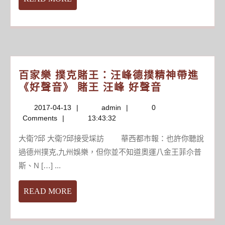
肥
MORE
羅
赴
澳
參
加
百家樂 撲克賭王：汪峰德撲精神帶進
ACOP
百
《好聲音》 賭王 汪峰 好聲音
撲
家
克
2017-
admin
2017-04-13
admin
0
樂
賽
04-
Comments
13:43:32
撲
坦
13
克
言：
大衛?邱 大衛?邱接受埰訪 華西都市報：也許你聽說
賭
太
過德州撲克,九州娛樂，但你並不知道奧運八金王菲尒普
王：
爽
斯、N […] ...
汪
了！
峰
READ
READ MORE
德
MORE
撲
精