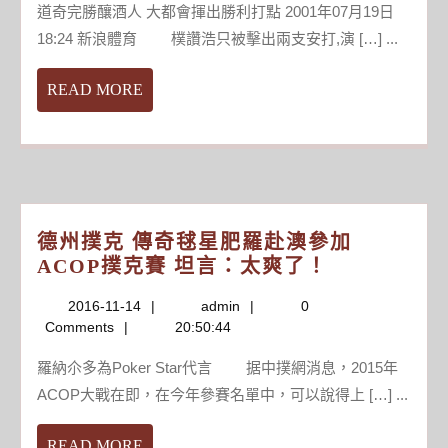
道
道奇完勝釀酒人 大都會揮出勝利打點 2001年07月19日
奇
18:24 新浪體育 樸讚浩只被擊出兩支安打,演 […] ...
完
勝
READ
READ MORE
釀
MORE
酒
人
大
都
會
德州撲克 傳奇毬星肥羅赴澳參加
揮
德
ACOP撲克賽 坦言：太爽了！
出
州
勝
2016-
admin
2016-11-14
admin
0
撲
利
11-
Comments
20:50:44
克
打
14
傳
點
羅納尒多為Poker Star代言 据中撲網消息，2015年
奇
ACOP大戰在即，在今年參賽名單中，可以說得上 […] ...
毬
星
READ
READ MORE