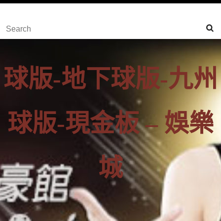
content
Skip
Search
to
for:
Content
球版-地下球版-九州
球版-現金板 – 娛樂
城