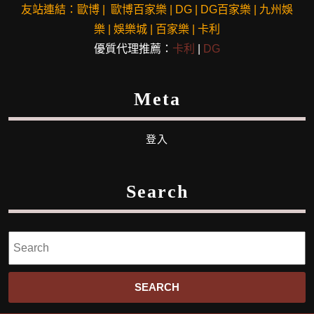
友站連結：
歐博
|
歐博百家樂
|
DG
|
DG百家樂
|
九州娛
樂
|
娛樂城
|
百家樂
|
卡利
優質代理推薦：
卡利
|
DG
Meta
登入
Search
Search
for: