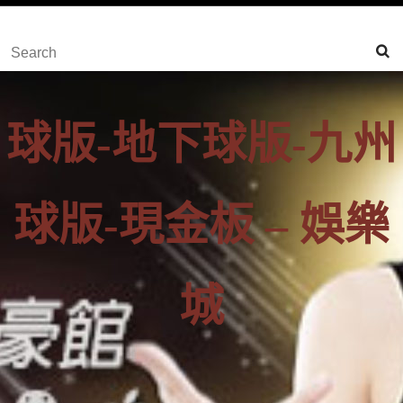
content
Skip
Search
to
for:
Content
球版-地下球版-九州
球版-現金板 – 娛樂
城