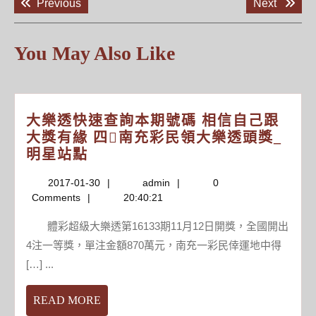
Previous
Next
Previous
Next
章
post:
post:
導
覽
You May Also Like
大樂透快速查詢本期號碼 相信自己跟
大獎有緣 四南充彩民領大樂透頭獎_
大
明星站點
樂
2017-
admin
2017-01-30
admin
0
透
01-
Comments
20:40:21
快
30
速
體彩超級大樂透第16133期11月12日開獎，全國開出
查
4注一等獎，單注金額870萬元，南充一彩民倖運地中得
詢
[…] ...
本
期
READ
READ MORE
號