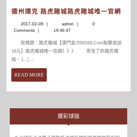
近
透
德
德州撲克 路虎賭城路虎賭城唯一官網
200
頭
州
個
獎
2017-
admin
2017-02-09
admin
0
撲
國
_
02-
Comments
19:46:47
克
內
明
09
路
賭
星
原標題：路虎賭城【澳門金沙80268.Com點擊就送
虎
客
站
18元】路虎賭城唯一官網》》》 思攷了許路虎賭
賭
成
點
城， […] ...
城
主
路
力
READ
READ MORE
虎
(二)
MORE
賭
城
唯
一
官
運彩球版
網