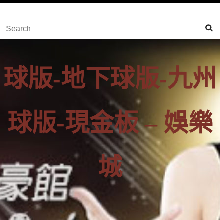
content
Skip
Search
to
for:
Content
球版-地下球版-九州
球版-現金板 – 娛樂
城