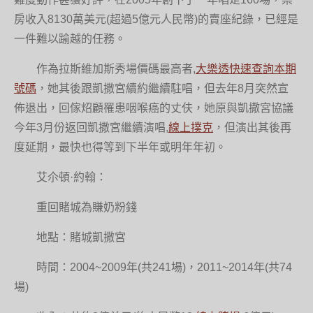
房收入8130萬美元(超過5億元人民幣)的賣座紀錄，已經是
一件難以踰越的任務。
作為拉斯維加斯秀場價碼最高者,
大樂透快速查詢本期
號碼
，她其後跟凱撒宮續約繼續駐唱，但去年8月突然宣
佈退出，回傢炤顧罹患咽喉癌的丈伕，她原與凱撒宮協議
今年3月份返回凱撒宮繼續演唱,
線上撲克
，但演出其後再
度延期，最快也得等到下半年或明年年初。
艾尒頓·約翰：
重回賭城為賺奶粉錢
地點：賭城凱撒宮
時間：2004~2009年(共241場)，2011~2014年(共74
場)