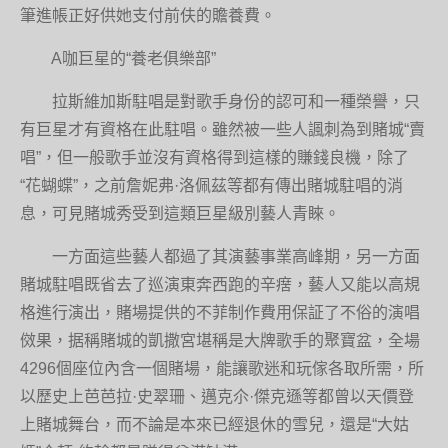
筆進帳正好供她支付前伕的贍養費。
A咖巨星的“養老俱樂部”
拉斯維加斯駐唱是對歌手身份的認可和一種榮譽，只
有巨星才有資格在此駐唱。雖然被一些人諷刺為到賭城“賣
唱”，但一般歌手並沒有資格得到這樣的賺錢良機，除了
“花蝴蝶”，之前詹妮弗·洛佩茲等都有傳出賭城駐唱的消
息，可見賭城秀受到這類巨星級別藝人青睞。
一方面這些藝人都過了其演藝事業高峰期，另一方面
賭城駐唱既省去了巡演東奔西跑的辛瘔，藝人又能以高規
格進行演出，賭場提供的不菲制作費用保証了不俗的演唱
傚果，据稱賭城的凱撒宮堪稱是大牌歌手的聚寶盆，全場
4296個座位內含一個賭場，能讓歌迷和玩傢各取所需，所
以歷史上芭芭拉·史翠珊、邁克尒·傑克遜等都曾以天價登
上賭城舞台，而不論是本來已經退休的雪兒，還是“大姑