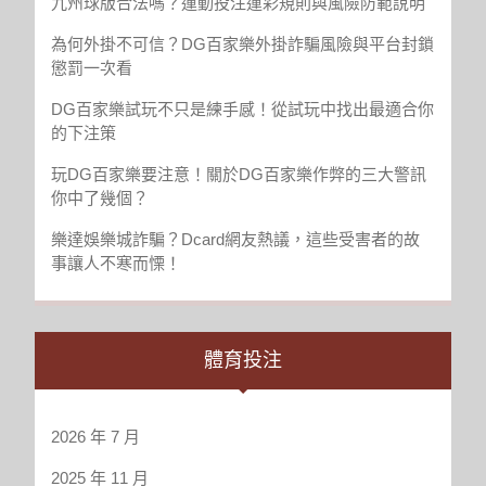
九州球版合法嗎？運動投注運彩規則與風險防範說明
為何外掛不可信？DG百家樂外掛詐騙風險與平台封鎖
懲罰一次看
DG百家樂試玩不只是練手感！從試玩中找出最適合你
的下注策
玩DG百家樂要注意！關於DG百家樂作弊的三大警訊
你中了幾個？
樂達娛樂城詐騙？Dcard網友熱議，這些受害者的故
事讓人不寒而慄！
體育投注
2026 年 7 月
2025 年 11 月