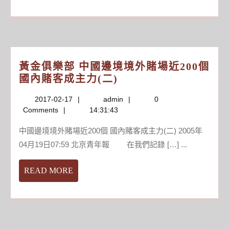
MORE
碼
相
信
自
己
黃金俱樂部 中國邊境境外賭場近200個
跟
黃
國內賭客成主力(二)
大
金
獎
2017-
admin
2017-02-17
admin
0
俱
有
02-
Comments
14:31:43
樂
緣
17
部
四
中國邊境境外賭場近200個 國內賭客成主力(二) 2005年
中

04月19日07:59 北京青年報 在我們記錄 […] ...
國
南
邊
充
READ
READ MORE
境
彩
MORE
境
民
外
領
賭
大
場
樂