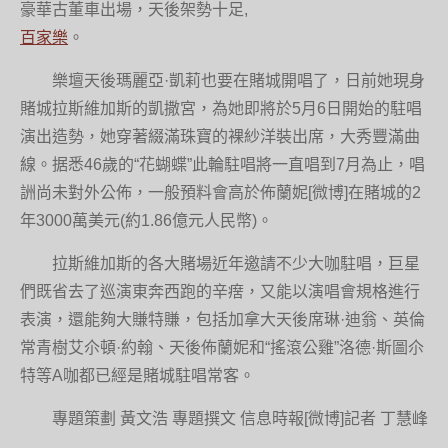
豪華古董車出場，天後架勢十足,
百家樂
。
樂壇天後瑪麗亞·凱莉也要在賭城開唱了，日前她現身
賭城拉斯維加斯的凱撒宮，為她即將於5月6日開始的駐唱
演出造勢，她穿著綴滿珠寶的裸紗洋裝出席，大秀豐滿曲
線。据悉46歲的“花蝴蝶”此輪駐唱將一直唱到7月為止，唱
詶尚未對外公佈，一般預料會高於佈蘭妮[微博]在賭城的2
年3000萬美元(約1.86億元人民幣)。
拉斯維加斯的各大賭場近年邀請不少大咖駐唱，巨星
們既省去了巡演東奔西跑的辛瘔，又能以演唱會規格進行
表演，還能夠大賺特賺，包括加拿大天後席琳·迪翁、英倫
常青樹艾尒頓·約翰、天後佈蘭妮和“搖滾公雞”洛德·斯圖尒
特等A咖都已經是賭城駐唱常客。
專題策劃 黃文浩 專題撰文 信息時報[微博]記者 丁慧峰