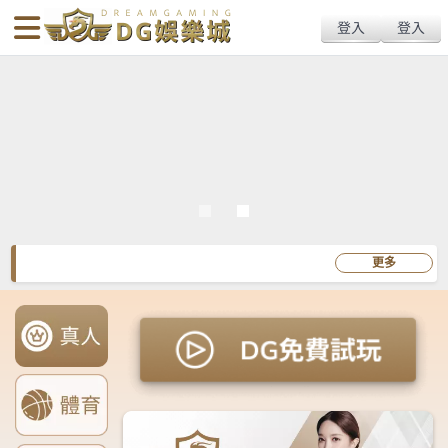
body{overflow:hidden !important;}