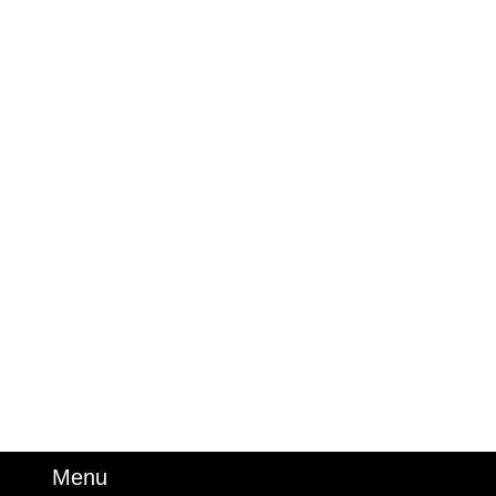
Skip
Menu
Menu
to