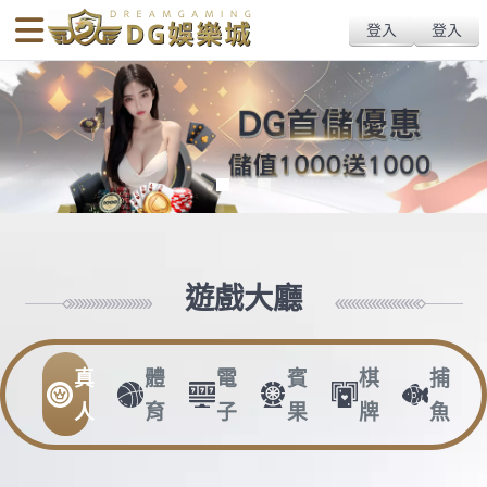
body{overflow:hidden !important;}