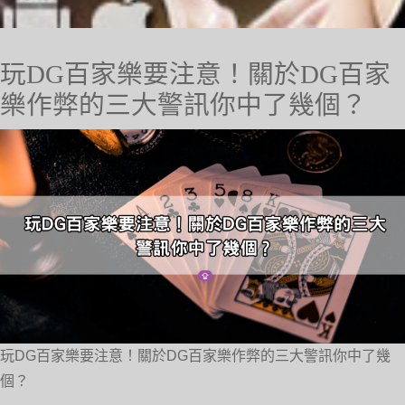
玩DG百家樂要注意！關於DG百家
樂作弊的三大警訊你中了幾個？
玩DG百家樂要注意！關於DG百家樂作弊的三大警訊你中了幾
個？