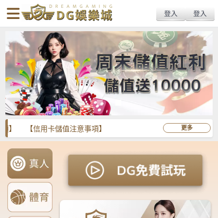
body{overflow:hidden !important;}