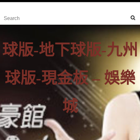
content
Skip
Search
to
for:
Content
球版-地下球版-九州
球版-現金板 – 娛樂
城