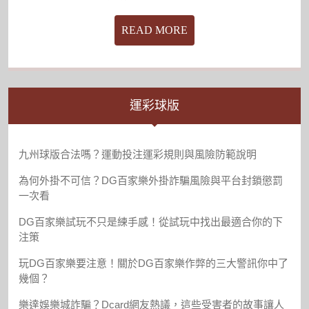
世
界
READ
READ MORE
MORE
最
受
歡
運彩球版
迎
的
九州球版合法嗎？運動投注運彩規則與風險防範說明
賭
為何外掛不可信？DG百家樂外掛詐騙風險與平台封鎖懲罰
一次看
場
DG百家樂試玩不只是練手感！從試玩中找出最適合你的下
遊
注策
戲
玩DG百家樂要注意！關於DG百家樂作弊的三大警訊你中了
幾個？
樂達娛樂城詐騙？Dcard網友熱議，這些受害者的故事讓人