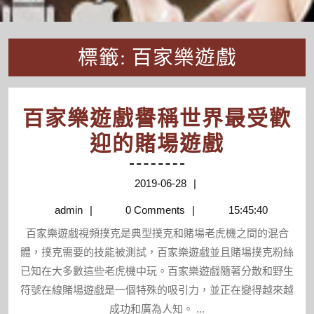
標籤:
百家樂遊戲
百家樂遊戲譽稱世界最受歡
百
迎的賭場遊戲
家
2019-
2019-06-28
樂
06-
admin
admin
0 Comments
15:45:40
遊
28
百家樂遊戲視頻撲克是典型撲克和賭場老虎機之間的混合
戲
體，撲克需要的技能被測試，百家樂遊戲並且賭場撲克粉絲
譽
已知在大多數這些老虎機中玩。百家樂遊戲隨著分散和野生
稱
符號在線賭場遊戲是一個特殊的吸引力，並正在變得越來越
成功和廣為人知。 ...