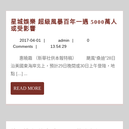
機
台
星城娛樂 超級風暴百年一遇 5000萬人
星
或受影響
城
2017-
admin
2017-04-01
admin
0
娛
04-
Comments
13:54:29
樂
01
超
惠曉霜 （新華社供本報特稿） 颶風“桑迪”28日
級
沿美國東海岸北上，預計29日晚間或30日上午登陸，地
風
點 […] ...
暴
百
READ
READ MORE
年
MORE
一
遇
5000
萬
人