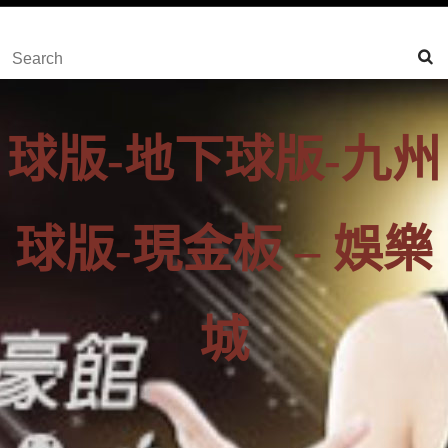
content
Skip
Search
to
for:
Content
球版-地下球版-九州
球版-現金板 – 娛樂
城