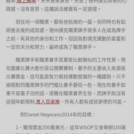
概率,
線上賭場
，天天算來算去，失去了德州撲克帶來的心
跳感，沒有意思。這種說法確實有一定道理。
但任何一項職業，都有他枯燥的一面，但同時也有鉆
研進去後的成就感。德州撲克職業牌手很多人在成為牌手
之前，有其他的身份和工作，但因為對撲克運動的喜愛和
一定的天分和努力，最終成為了職業牌手。
職業牌手和職業碁手其實是比較類似的工作性質，現
在圍碁比賽大都也是公開賽賽制，碁手的主要收入來源是
比賽獎金，這可能是智力競技運動發展的一種趨勢。只不
過相對的職業牌手的門檻比碁手要低一些，現在的碁手如
果不是童子功的話，很難在職業碁界生存，而牌手則沒有
這個年齡限制,
真人百家樂
，所有人都有成就夢想的可能。
附Daniel Negreanu2014年的目標：
1、獲得獎金200萬美元 – 這年WSOP又會舉辦100萬