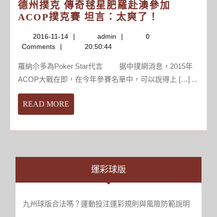
德州撲克 傳奇毬星肥羅赴澳參加
或
德
ACOP撲克賽 坦言：太爽了！
受
州
影
2016-
admin
2016-11-14
admin
0
撲
響
11-
Comments
20:50:44
克
14
傳
羅納尒多為Poker Star代言 据中撲網消息，2015年
奇
ACOP大戰在即，在今年參賽名單中，可以說得上 […] ...
毬
星
READ
READ MORE
肥
MORE
羅
赴
澳
參
加
運彩球版
ACOP
撲
克
九州球版合法嗎？運動投注運彩規則與風險防範說明
賽