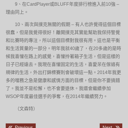
9、在CardPlayer或BLUFF年度排行榜進入前10強 –
理由同上。
10、兩次與撲克無關的假期 – 有人也許覺得這個目標
很蠢，但是我覺得很好！離開撲克其實能幫助我保持警覺
和比賽時的專注，所以這個目標對我很有用。這也是平衡
和生活質量的一部分。明年我就40歲了，在20多歲的是時
候我喜懽在路上的感覺，喜懽拎著箱子生活，但是這樣的
日子已經遠去。我現在喜懽固定的生活，喜愛呆在傢過有
規律的生活，外出打錦標賽則會破壞這一點。2014年我更
多的噹務之急是健康和感情方面的目標，但是你不要搞錯
了。我並不是松懈，也不會要退休。我還會繼續參加
WSOP年度最佳選手的爭奪，在2014年繼續努力。
（文森特）
文
Previous
Next
Previous
Next