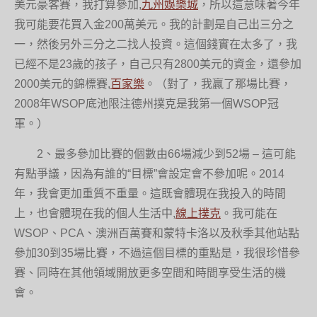
美元豪客賽，我打算參加,
九州娛樂城
，所以這意味著今年
我可能要花買入金200萬美元。我的計劃是自己出三分之
一，然後另外三分之二找人投資。這個錢實在太多了，我
已經不是23歲的孩子，自己只有2800美元的資金，還參加
2000美元的錦標賽,
百家樂
。（對了，我贏了那場比賽，
2008年WSOP底池限注德州撲克是我第一個WSOP冠
軍。）
2、最多參加比賽的個數由66場減少到52場 – 這可能
有點爭議，因為有誰的“目標”會設定會不參加呢。2014
年，我會更加重質不重量。這既會體現在我投入的時間
上，也會體現在我的個人生活中,
線上撲克
。我可能在
WSOP、PCA、澳洲百萬賽和蒙特卡洛以及秋季其他站點
參加30到35場比賽，不過這個目標的重點是，我很珍惜參
賽、同時在其他領域開放更多空間和時間享受生活的機
會。