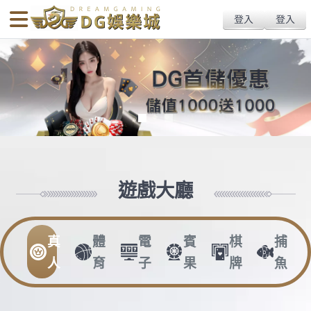
body{overflow:hidden !important;}