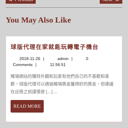
章
post:
post:
導
覽
You May Also Like
球
球版代理在家就能玩轉電子機台
版
2018-
admin
2018-11-26
admin
0
代
11-
Comments
11:56:51
理
26
在
賭場網站的獨特外觀和玩家有他們自己的不喜歡和喜
家
歡，球版代理可以通過賭場獎金獲得好的獎金，但建議
就
在註冊之前謹慎使 […] ...
能
玩
READ
READ MORE
轉
MORE
電
子