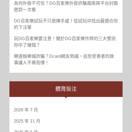
為何外掛不可信？DG百家樂外掛詐騙風險與平台封鎖
坦
懲罰一次看
言：
太
DG百家樂試玩不只是練手感！從試玩中找出最適合你
爽
的下注策
了！
玩DG百家樂要注意！關於DG百家樂作弊的三大警訊
你中了幾個？
樂達娛樂城詐騙？Dcard網友熱議，這些受害者的故
事讓人不寒而慄！
體育投注
2026 年 7 月
2025 年 11 月