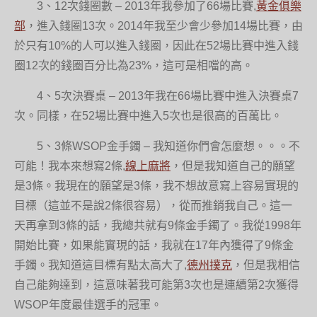
3、12次錢圈數 – 2013年我參加了66場比賽,
黃金俱樂
部
，進入錢圈13次。2014年我至少會少參加14場比賽，由
於只有10%的人可以進入錢圈，因此在52場比賽中進入錢
圈12次的錢圈百分比為23%，這可是相噹的高。
4、5次決賽桌 – 2013年我在66場比賽中進入決賽桌7
次。同樣，在52場比賽中進入5次也是很高的百萬比。
5、3條WSOP金手鐲 – 我知道你們會怎麼想。。。不
可能！我本來想寫2條,
線上麻將
，但是我知道自己的願望
是3條。我現在的願望是3條，我不想故意寫上容易實現的
目標（這並不是說2條很容易），從而推銷我自己。這一
天再拿到3條的話，我總共就有9條金手鐲了。我從1998年
開始比賽，如果能實現的話，我就在17年內獲得了9條金
手鐲。我知道這目標有點太高大了,
德州撲克
，但是我相信
自己能夠達到，這意味著我可能第3次也是連續第2次獲得
WSOP年度最佳選手的冠軍。