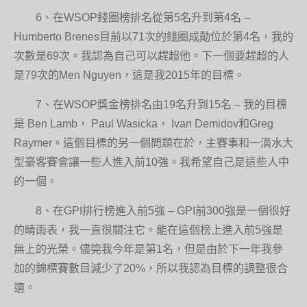
6、在WSOP錢圈榜排名從第5名升到第4名 –
Humberto Brenes目前以71次的錢圈成勣位於第4名，我的
次數是69次。我認為自己可以趕超他。下一個要趕超的人
是79次的Men Nguyen，這是我2015年的目標。
7、在WSOP獎金榜排名由19名升到15名 – 我的目標
是 Ben Lamb， Paul Wasicka， Ivan Demidov和Greg
Raymer。這個目標的另一個問題在於，主賽事和一滴水大
型豪客賽會讓一些人進入前10強。我希望自己是這些人中
的一個。
8、在GPI排行榜進入前5強 – GPI前300強是一個很好
的晴雨表，我一直很關注它。能在這個榜上進入前5強是
無上的光榮。儘筦我今年是第1名，但是由於下一年我參
加的錦標賽數目減少了20%，所以我認為目標的調整很合
適。