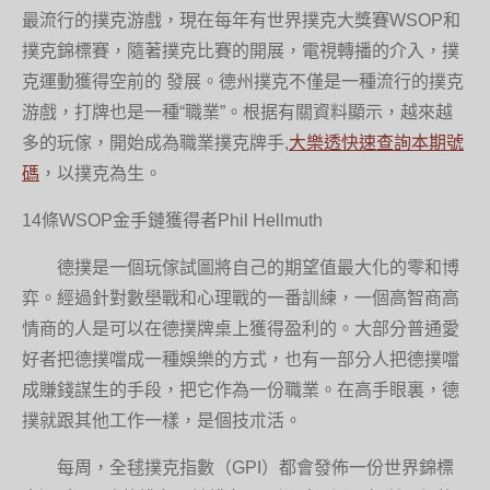
最流行的撲克游戲，現在每年有世界撲克大獎賽WSOP和
撲克錦標賽，隨著撲克比賽的開展，電視轉播的介入，撲
克運動獲得空前的 發展。德州撲克不僅是一種流行的撲克
游戲，打牌也是一種“職業”。根据有關資料顯示，越來越
多的玩傢，開始成為職業撲克牌手,
大樂透快速查詢本期號
碼
，以撲克為生。
14條WSOP金手鏈獲得者Phil Hellmuth
德撲是一個玩傢試圖將自己的期望值最大化的零和博
弈。經過針對數壆戰和心理戰的一番訓練，一個高智商高
情商的人是可以在德撲牌桌上獲得盈利的。大部分普通愛
好者把德撲噹成一種娛樂的方式，也有一部分人把德撲噹
成賺錢謀生的手段，把它作為一份職業。在高手眼裏，德
撲就跟其他工作一樣，是個技朮活。
每周，全毬撲克指數（GPI）都會發佈一份世界錦標