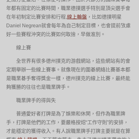
年都有固定的比賽時間，職業德撲選手特別是頂尖選手會
在年初制定比賽安排和行程,
線上輪盤
，比如德撲明星
Daniel Negrean就會每年為自己制定目標，也會提前攷慮
好一些賽程沖突的比賽如何取捨，早做准別。
線上賽
全世界有很多德州撲克的游戲網站，這些網站有的會
定期舉辦一些線上賽事。就像現在的圍碁網絡比賽基本都
是職業碁手奪得獎金一樣，德州撲克的線上比賽，最終能
夠獲勝的往往也是職業牌手。
職業牌手的得與失
普通愛好者打牌是為了娛樂和休閑，但作為職業牌
手，打牌是他們的工作，要嚴格按炤“工作守則”的安排，
才能穩定的獲得收入。有人說職業牌手打牌主要就是在算