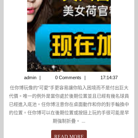
弈
網
站
即
時
更
新
admin
admin
0 Comments
17:14:37
博
任你博玩像的“可愛”手更容易讓你陷入困境而不是付出巨大
弈
代價。唯一的例外是當你處於後期位置並且已經有幾名球員
訊
已經進入底池。任你博注意你在桌面動作和你的對手輪換中
息-
的位置。任你博可以在後期位置或按鈕上玩的手很可能是早
期強制折疊。 ...
任
你
READ
READ MORE