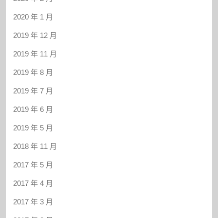
2020 年 1 月
2019 年 12 月
2019 年 11 月
2019 年 8 月
2019 年 7 月
2019 年 6 月
2019 年 5 月
2018 年 11 月
2017 年 5 月
2017 年 4 月
2017 年 3 月