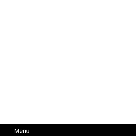
Skip
Menu
Menu
to