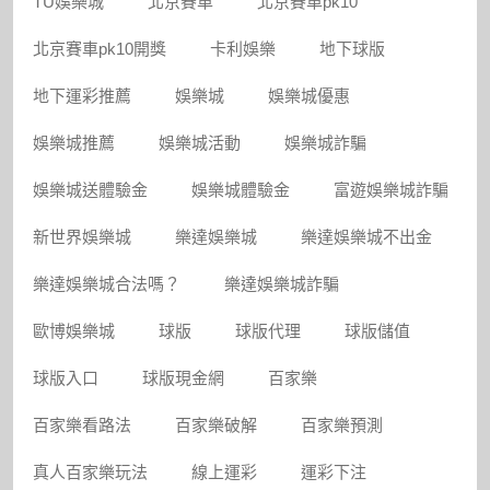
TU娛樂城
北京賽車
北京賽車pk10
北京賽車pk10開獎
卡利娛樂
地下球版
地下運彩推薦
娛樂城
娛樂城優惠
娛樂城推薦
娛樂城活動
娛樂城詐騙
娛樂城送體驗金
娛樂城體驗金
富遊娛樂城詐騙
新世界娛樂城
樂達娛樂城
樂達娛樂城不出金
樂達娛樂城合法嗎？
樂達娛樂城詐騙
歐博娛樂城
球版
球版代理
球版儲值
球版入口
球版現金網
百家樂
百家樂看路法
百家樂破解
百家樂預測
真人百家樂玩法
線上運彩
運彩下注