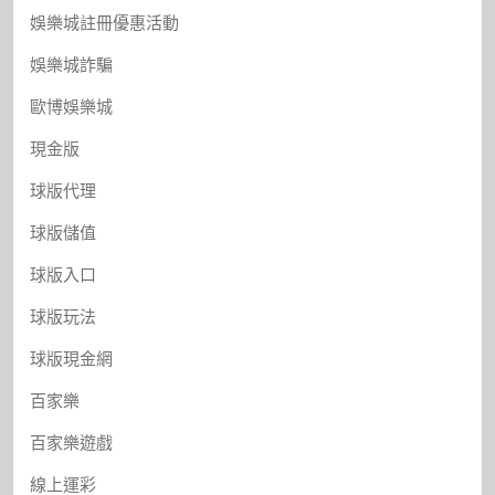
娛樂城註冊優惠活動
娛樂城詐騙
歐博娛樂城
現金版
球版代理
球版儲值
球版入口
球版玩法
球版現金網
百家樂
百家樂遊戲
線上運彩