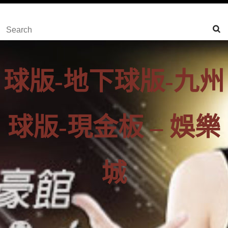
content
Skip
Search
to
for:
Content
球版-地下球版-九州
球版-現金板 – 娛樂
城