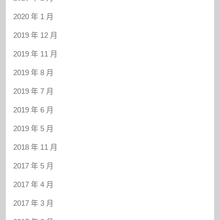
2020 年 1 月
2019 年 12 月
2019 年 11 月
2019 年 8 月
2019 年 7 月
2019 年 6 月
2019 年 5 月
2018 年 11 月
2017 年 5 月
2017 年 4 月
2017 年 3 月