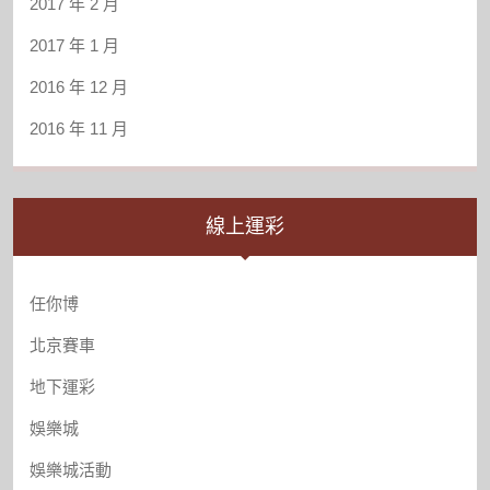
2017 年 2 月
2017 年 1 月
2016 年 12 月
2016 年 11 月
線上運彩
任你博
北京賽車
地下運彩
娛樂城
娛樂城活動