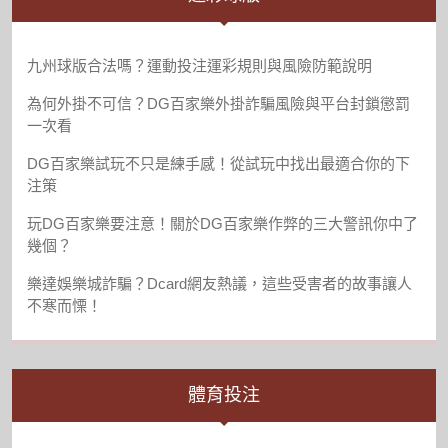
開
獨
九州球版合法嗎？運動投注運彩規則與風險防範說明
家
為何外掛不可信？DG百家樂外掛詐騙風險與平台封鎖懲罰
娛
一次看
樂
DG百家樂試玩不只是練手感！從試玩中找出最適合你的下
寶
注策
藏！
玩DG百家樂要注意！關於DG百家樂作弊的三大警訊你中了
幾個？
樂達娛樂城詐騙？Dcard網友熱議，這些受害者的故事讓人
不寒而慄！
體育投注