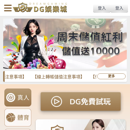
body{overflow:hidden !important;}