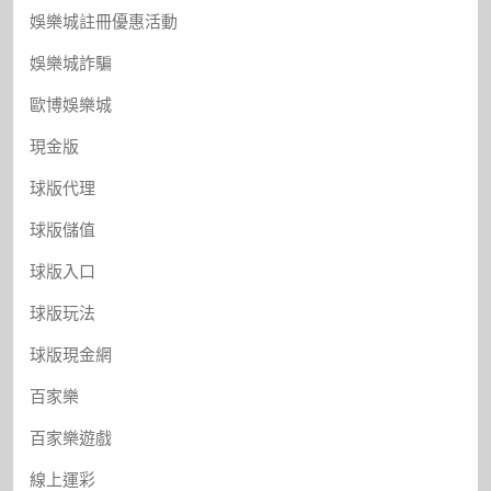
娛樂城註冊優惠活動
娛樂城詐騙
歐博娛樂城
現金版
球版代理
球版儲值
球版入口
球版玩法
球版現金網
百家樂
百家樂遊戲
線上運彩