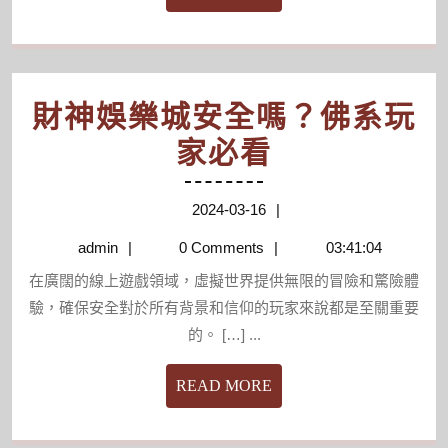
B
MORE
娛
樂
城
財神娛樂城安全嗎？佛系玩
財
官
家必看
神
網
2024-
2024-03-16
娛
體
03-
admin
admin
0 Comments
03:41:04
樂
育
16
在廣闊的線上遊戲領域，虛擬世界提供無限的冒險和驚險體
城
新
驗，確保安全對於所有背景和信仰的玩家來說都是至關重要
安
世
的。 […] ...
全
代
READ
READ MORE
嗎？
的
MORE
佛
崛