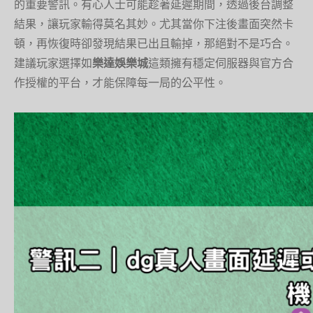
的重要警訊。有心人士可能趁著延遲期間，透過後台調整
結果，讓玩家輸得莫名其妙。尤其當你下注後畫面突然卡
頓，再恢復時卻發現結果已出且輸掉，那絕對不是巧合。
建議玩家選擇如
樂達娛樂城
這類擁有穩定伺服器與官方合
作授權的平台，才能保障每一局的公平性。