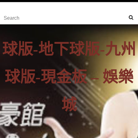
content
Skip
Search
to
for:
Content
球版-地下球版-九州
球版-現金板 – 娛樂
城