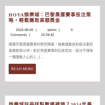
路
法
HOYA娛樂城：巴黎奧運賽事投注策
贏
HOYA
略，輕鬆賺取高額獎金
獎
娛
金
2024-
admin
2024-08-05
admin
0
樂
08-
Comments
23:34:42
城：
05
巴
隨著巴黎奧運賽事的熱烈開幕，無數運動迷和投注愛好
黎
者都翹首以待。對於熱愛賽事的玩家而言，投注不僅是
奧
一種激動人心的 […] ...
運
賽
READ
READ MORE
事
MORE
投
注
策
略，
輕
娛樂城註冊送點數哪裡領？2024年最
鬆