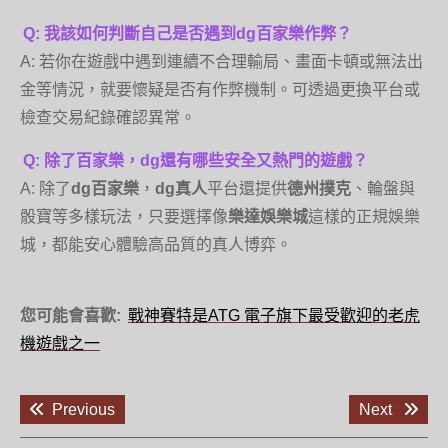
Q: 我該如何判斷自己是否遇到dg百家樂作弊？
A: 若你在遊戲中遇到連續不合理輸局、畫面卡頓或無法出
金等情況，就要懷疑是否有作弊機制。可透過更換平台或
檢查交易紀錄確認異常。
Q: 除了百家樂，dg還有哪些安全又熱門的遊戲？
A: 除了
dg百家樂
，
dg真人
平台還提供
德州撲克
、輪盤與
骰寶等多樣玩法，只要選擇像
樂達娛樂城
這樣的正規娛樂
城，都能安心體驗高品質的真人博弈。
您可能會喜歡:
戰神賽特是ATG 電子旗下最受歡迎的老虎
機遊戲之一
文
Previous
Next
Previous
Next
章
post:
post:
導