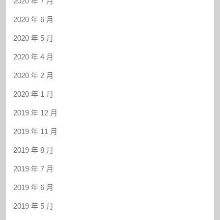
2020 年 7 月
2020 年 6 月
2020 年 5 月
2020 年 4 月
2020 年 2 月
2020 年 1 月
2019 年 12 月
2019 年 11 月
2019 年 8 月
2019 年 7 月
2019 年 6 月
2019 年 5 月