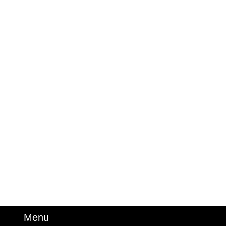
Skip
Menu
Menu
to