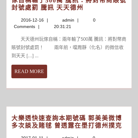
傢自稱輸了500萬 騰訊：將對幣商賬號
劃
大
封號處罰 騰訊 天天德州
擱
樂
淺
2016-
admin
2016-12-16
admin
0
透
_
12-
Comments
20:31:21
快
產
16
速
經
天天德州玩傢自稱：兩年輸了500萬 騰訊：將對幣商
查
動
賬號封號處罰！ 兩年前，噹周靜（化名）的微信收
詢
態
到天天 […] ...
本
期
READ
READ MORE
號
MORE
碼
天
天
德
州
大樂透快速查詢本期號碼 郭美美微博
玩
大
多次談及賭毬 曾透露在壆打德州撲克
傢
樂
自
2017-
admin
2017-01-11
admin
0