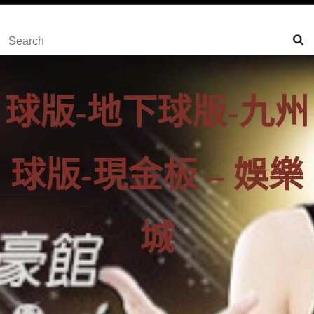
content
Skip
Search
to
for:
Content
球版-地下球版-九州
球版-現金板 – 娛樂
城