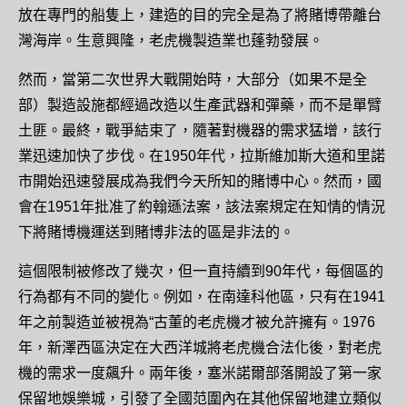
放在專門的船隻上，建造的目的完全是為了將賭博帶離台
灣海岸。生意興隆，老虎機製造業也蓬勃發展。
然而，當第二次世界大戰開始時，大部分（如果不是全
部）製造設施都經過改造以生產武器和彈藥，而不是單臂
土匪。最終，戰爭結束了，隨著對機器的需求猛增，該行
業迅速加快了步伐。在1950年代，拉斯維加斯大道和里諾
市開始迅速發展成為我們今天所知的賭博中心。然而，國
會在1951年批准了約翰遜法案，該法案規定在知情的情況
下將賭博機運送到賭博非法的區是非法的。
這個限制被修改了幾次，但一直持續到90年代，每個區的
行為都有不同的變化。例如，在南達科他區，只有在1941
年之前製造並被視為“古董的老虎機才被允許擁有。1976
年，新澤西區決定在大西洋城將老虎機合法化後，對老虎
機的需求一度飆升。兩年後，塞米諾爾部落開設了第一家
保留地娛樂城，引發了全國范圍內在其他保留地建立類似