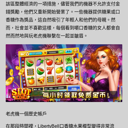
該區整體經濟的一項措施，儘管我們的機器不允許支付金
錢獎勵，他們又重新開始營業了。一些機器提供糖果或口
香糖作為獎品，這自然吸引了年輕人和他們的母親。然
而，社會並不喜歡這樣，每個看到嚼口香糖的女人都會自
然而然地與玩老虎機聯繫在一起並皺眉。
老虎機一個歷史帳戶
在那段時間裡，LibertyBell口香糖水果模型變得非常流