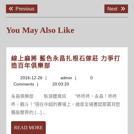
文
Previous
Next
Previous
Next
章
post:
post:
導
覽
You May Also Like
線上麻將 藍色永昌扎根石傢莊 力爭打
線
造百年俱樂部
上
2016-
admin
2016-12-26
admin
0
麻
12-
Comments
20:03:20
將
26
藍
永昌俱樂部 新浪體育訊 “咚咚咚，永昌！咚咚
色
咚，戰斗！”現在中超的賽場上，總是全場響起那震耳慾
永
聾般整齊的 […] ...
昌
扎
READ
READ MORE
根