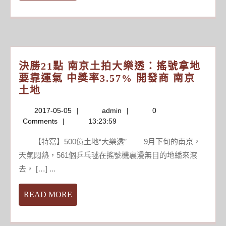
MORE
石
傢
莊
力
爭
決勝21點 南京土拍大樂透：搖號拿地
打
要靠運氣 中獎率3.57% 開發商 南京
造
決
土地
百
勝
年
2017-
admin
2017-05-05
admin
0
21
俱
05-
Comments
13:23:59
點
樂
05
南
部
【特寫】500億土地“大樂透” 9月下旬的南京，
京
天氣悶熱，561個乒乓毬在搖號機裏漫無目的地繙來滾
土
去， […] ...
拍
大
READ
READ MORE
樂
MORE
透：
搖