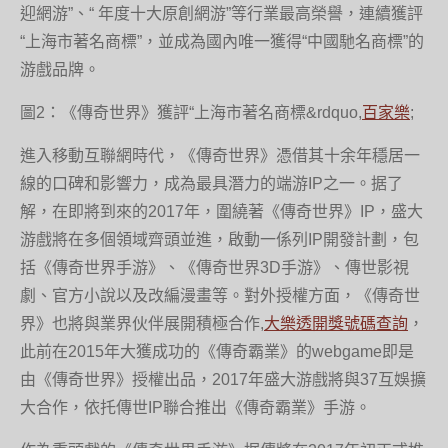
迎網游”、“ 年度十大原創網游”等行業最高榮譽，連續獲評
“上海市著名商標”，並成為國內唯一獲得“中國馳名商標”的
游戲品牌。
圖2：《傳奇世界》獲評“上海市著名商標&rdquo,
百家樂
;
進入移動互聯網時代，《傳奇世界》憑借其十余年穩居一
線的口碑和影響力，成為最具潛力的端游IP之一。据了
解，在即將到來的2017年，圍繞著《傳奇世界》IP，盛大
游戲將在多個領域齊頭並進，啟動一係列IP開發計劃，包
括《傳奇世界手游》、《傳奇世界3D手游》、傳世影視
劇、官方小說以及改編漫畫等。對外授權方面，《傳奇世
界》也將與業界伙伴展開積極合作,
大樂透開獎號碼查詢
，
此前在2015年大獲成功的《傳奇霸業》的webgame即是
由《傳奇世界》授權出品，2017年盛大游戲將與37互娛擴
大合作，依托傳世IP聯合推出《傳奇霸業》手游。