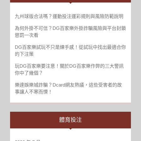
隊
史
第
九州球版合法嗎？運動投注運彩規則與風險防範說明
8
為何外掛不可信？DG百家樂外掛詐騙風險與平台封鎖
人
懲罰一次看
DG百家樂試玩不只是練手感！從試玩中找出最適合你
的下注策
玩DG百家樂要注意！關於DG百家樂作弊的三大警訊
你中了幾個？
樂達娛樂城詐騙？Dcard網友熱議，這些受害者的故
事讓人不寒而慄！
體育投注