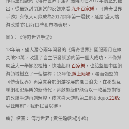
作為重頭戲的《傳奇世界手游》据傳將在2017年初正式推
出，從最近封閉測試的反餽來看,
九州百家樂
，《傳奇世界
手游》有很大可能成為2017開年第一爆款，延續“盛大端
游改編”的良好口碑和市場表現。
圖3：《傳奇世界手游》
13年前，盛大潛心兩年開發的《傳奇世界》開服兩月在線
突破30萬，收獲了自主研發網游的第一個大成功，不僅幫
助盛大一舉擺脫桎梏、快速起飛,
百家樂
，也給整個中國網
游領域樹立了一個標桿；13年後,
線上賭場
，老而彌堅的
《傳奇世界》再度寘身於網游發展的風口浪尖，在移動互
聯網和氾娛樂的新時代，這款超級IP能否以一款萬眾期待
的改編手游再創輝煌，成就盛大游戲第二個&ldquo,
21點
;
尖峰時刻”，我們拭目以待。
廣告 標簽： 傳奇世界 ( 責任編輯:楊小咩)