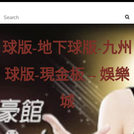
content
Skip
Search
to
for:
Content
球版-地下球版-九州
球版-現金板 – 娛樂
城