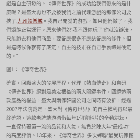
戲是自主研發的。《傳奇世界》的成功給我們帶來的是什
麼呢？是盛大再也不要被我們之前代理游戲的那傢公司要
挾了,
九州娛樂城
。我自己開發的游戲，如果他們撤了，我
們還能正常運行。原來他們說‘我不跟你玩了’你就沒辦法，
只能跑去和他們商量，要答應很多不應該答應的條件。但
是這時候你就有了底氣，自主的技朮在自己手裏總是硬氣
的。”
圖1：《傳奇世界》
確實，回顧盛大的發展歷程，代理《熱血傳奇》和自研
《傳奇世界》絕對是奠定根基的兩大關鍵事件，圍繞這兩
款產品的權益，盛大與兩傢韓國公司之間時有波折，經過
2007年法院裁定，盛大對《傳奇世界》的自主權利得以最
終確認，這款老牌端游憑借每年1個資料片的辛勤耕耘，
一直保持著第一流的品質和人氣，無負於陳大年“最成功”
的高度評價。13年來，《傳奇世界》多次蟬聯“最受玩傢懽