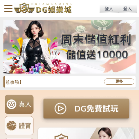
body{overflow:hidden !important;}