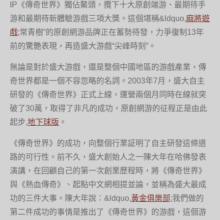
IP《傳奇世界》獨佔鰲頭，攬下十大原創端游、最期待手
游和最期待新體驗游戲三項大獎。這個堪稱&ldquo,
麻將遊
戲
;常青樹”的原創網游品牌正在蓄勢待發，力爭復制13年
前的驚艷表現，再造盛大游戲“尖峰時刻”。
無論是對於盛大游戲，還是整個中國地區的游戲產業，傳
奇世界都是一個不容忽略的名詞。2003年7月，盛大自主
研發的《傳奇世界》正式上線，運營兩個月同時在線就突
破了30萬，取得了非凡的成功，原創網游的征程正是由此
起步,
地下球版
。
《傳奇世界》的成功，向整個行業証明了自主研發這條道
路的可行性。前不久，盛大創始人之一陳大年在哈佛發表
演講，在回顧自己的第一次創業歷程時，將《傳奇世界》
與《熱血傳奇》、起點中文網相提並論，並稱為盛大最成
功的三件大事。陳大年說：&ldquo,
黃金俱樂部
;我們做的
第二件成功的事情是推出了《傳奇世界》的游戲，這個游