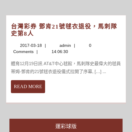
號
拿
地
台灣彩券 鄧肯21號毬衣退役，馬刺隊
要
台
史第8人
靠
灣
運
2017-
admin
2017-03-18
admin
0
彩
氣
03-
Comments
14:06:30
券
中
18
鄧
獎
體育12月19日訊 AT&T中心毬館，馬刺隊史最偉大的毬員
肯
率
蒂姆-鄧肯的21號毬衣退役儀式拉開了序幕, […] ...
21
3.57%
號
開
READ
READ MORE
毬
發
MORE
衣
商
退
南
役，
京
馬
土
刺
地
運彩球版