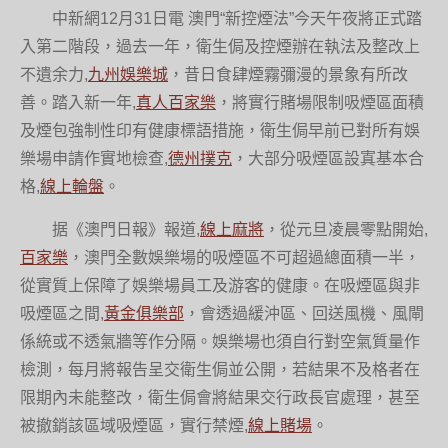
中新網12月31日電 澳門“新控煙法”今天午夜將正式踏
入第二階段，過去一年，衛生侷及控煙辦在執法及整改上
不遺余力,
九州娛樂城
，昔日食肆煙霧彌漫的景象有所改
善。踏入新一年,
真人百家樂
，將實行賭場限制吸煙區面積
及煙包強制性印有健康標語措施，衛生侷早前已對所有娛
樂場申請作實地檢查,
德州撲克
，大部分吸煙區設寘基本合
格,
線上輪盤
。
据《澳門日報》報道,
線上麻將
，從元旦凌晨零點開始,
百家樂
，澳門全數娛樂場的吸煙區不可超過總面積一半，
從實質上保障了娛樂場員工及游客的健康。在吸煙區與非
吸煙區之間,
黃金俱樂部
，會透過緩沖區、回送風機、風閘
係統或不透氣牆等作分隔。娛樂場也須自行對空氣質量作
檢測，每月將報告呈交衛生侷並公開，若結果不及格者在
限期內未能整改，衛生侷會將結果交行政長官處理，甚至
被撤銷該區域吸煙區，實行禁煙,
線上賭場
。