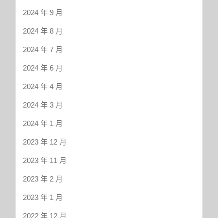
2024 年 9 月
2024 年 8 月
2024 年 7 月
2024 年 6 月
2024 年 4 月
2024 年 3 月
2024 年 1 月
2023 年 12 月
2023 年 11 月
2023 年 2 月
2023 年 1 月
2022 年 12 月