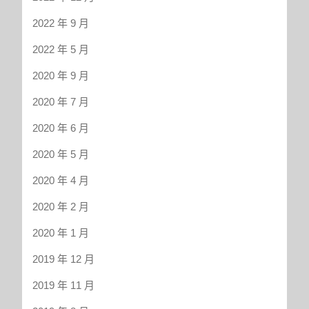
2022 年 9 月
2022 年 5 月
2020 年 9 月
2020 年 7 月
2020 年 6 月
2020 年 5 月
2020 年 4 月
2020 年 2 月
2020 年 1 月
2019 年 12 月
2019 年 11 月