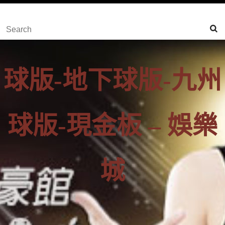
content
Skip
Search
to
for:
Content
球版-地下球版-九州
球版-現金板 – 娛樂
城