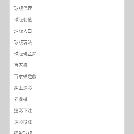
球版代理
球版儲值
球版入口
球版玩法
球版現金網
百家樂
百家樂遊戲
線上運彩
老虎機
運彩下注
運彩投注
運彩球版