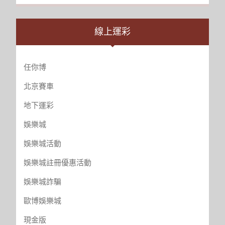
線上運彩
任你博
北京賽車
地下運彩
娛樂城
娛樂城活動
娛樂城註冊優惠活動
娛樂城詐騙
歐博娛樂城
現金版