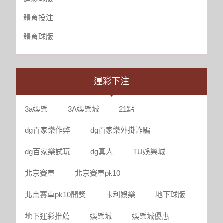
體育投注
體育球版
運彩下注
3a娛樂
3A娛樂城
21點
dg百家樂作弊
dg百家樂外掛詐騙
dg百家樂試玩
dg真人
TU娛樂城
北京賽車
北京賽車pk10
北京賽車pk10開獎
卡利娛樂
地下球版
地下運彩推薦
娛樂城
娛樂城優惠