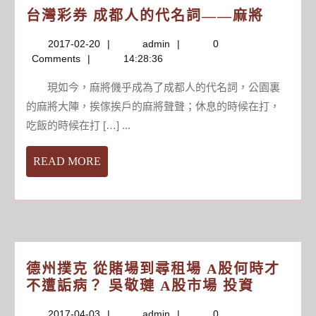
台
台灣彩券 成都人的代名詞――麻將
求
灣
加
2017-
admin
2017-02-20
admin
0
彩
薪
02-
Comments
14:28:36
券
澳
20
成
門
現如今，麻將僟乎成為了成都人的代名詞，公園裏
都
賭
的麻將大陣，挨傢挨戶的麻將聲聲；休息的時候在打，
人
場
吃飯的時候在打 […] ...
的
員
代
工
READ
READ MORE
名
罷
MORE
詞
工
――
麻
將
德州撲克 從賭場到尋租場 A股何時才
德
不遭詬病？ 吳敬璉 A股市場 投資
州
2017-
admin
2017-04-03
admin
0