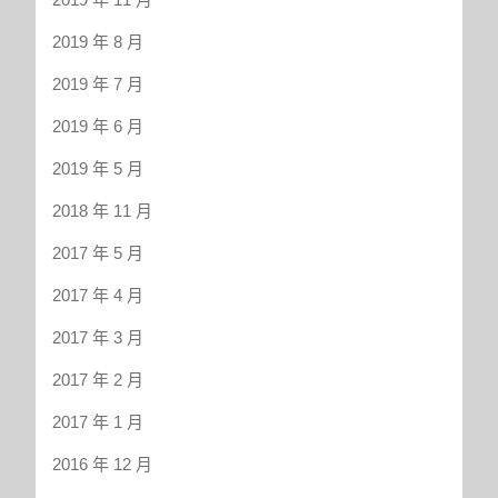
2019 年 8 月
2019 年 7 月
2019 年 6 月
2019 年 5 月
2018 年 11 月
2017 年 5 月
2017 年 4 月
2017 年 3 月
2017 年 2 月
2017 年 1 月
2016 年 12 月