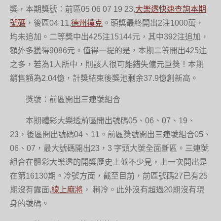
獎，本期獎號：前區05 06 07 19 23,
大樂透快速查詢本期
號碼
，後區04 11,
德州撲克
。頭獎最終開出2注1000萬，
均未追加。二等獎中出425注15144元，其中392注追加，
額外多獲得9086元。值得一提的是，本期二等開出425注
之多，若為1人所中，則該人很可能錯失億元巨獎！本期
銷售額為2.04億，計獎結束後獎池剩余37.9億創新高。
獎號：前區開出三連號組合
本期體彩大樂透前區開出號碼05、06、07、19、
23，後區開出號碼04、11。前區獎號開出三連號組合05、
06、07，最大號碼開出23，3 字頭大號全面斷區。三連號
組合在體彩大樂透的開獎歷史上並不少見，上一次開出是
在第16130期。冷號方面，截至目前，前區號碼27已有25
期沒有露面,
線上麻將
， 稍冷。此外沒有超過20期沒有現
身的號碼。