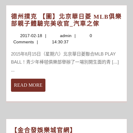
開
賭
德州撲克 【圖】北京華日菱 MLB俱樂
場
德
部親子體驗完美收官_汽車之傢
筆
州
記
2017-
admin
2017-02-18
admin
0
撲
本
02-
Comments
14:30:37
克
變
18
【圖】
賭
2015年8月15日（星期六）北京華日菱聯合MLB PLAY
北
博
BALL！青少年棒毬俱樂部舉辦了一場別開生面的青 […]
京
機
...
華
賭
日
博
READ
READ MORE
菱
機
MORE
MLB
俱
樂
部
親
【金
【金合發娛樂城官網】
子