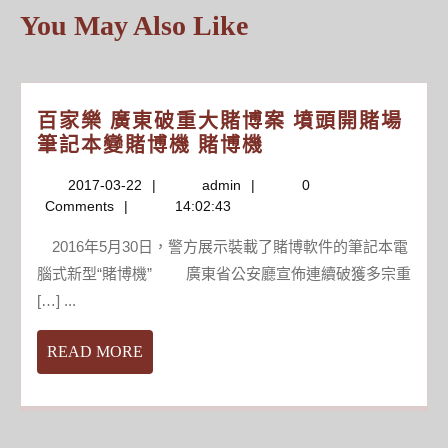
覽
You May Also Like
百家樂 廣東破重大賭博案 墳頭開賭場
百
筆記本變賭博機 賭博機
家
2017-
admin
2017-03-22
admin
0
樂
03-
Comments
14:02:43
廣
22
東
2016年5月30日，警方展示裝載了賭博軟件的筆記本電
破
腦式新型“賭博機” 廣東省公安廳宣佈連續破獲多宗重
重
[…] ...
大
賭
READ
READ MORE
博
MORE
案
墳
頭