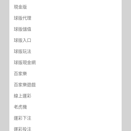
現金版
球版代理
球版儲值
球版入口
球版玩法
球版現金網
百家樂
百家樂遊戲
線上運彩
老虎機
運彩下注
運彩投注