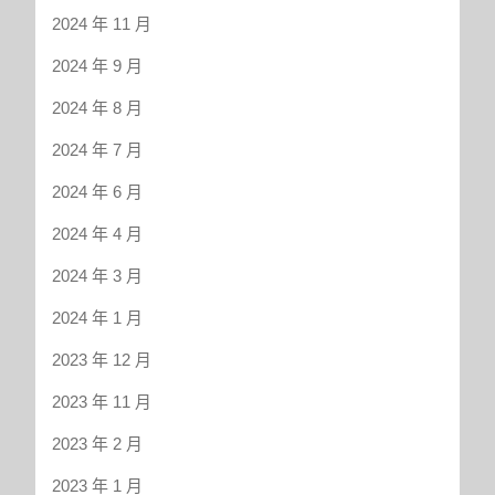
2024 年 11 月
2024 年 9 月
2024 年 8 月
2024 年 7 月
2024 年 6 月
2024 年 4 月
2024 年 3 月
2024 年 1 月
2023 年 12 月
2023 年 11 月
2023 年 2 月
2023 年 1 月