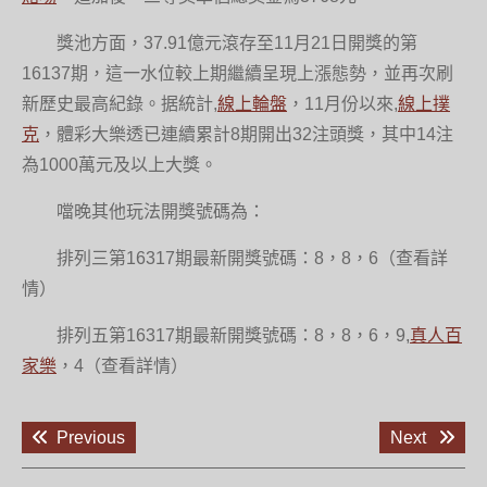
獎池方面，37.91億元滾存至11月21日開獎的第
16137期，這一水位較上期繼續呈現上漲態勢，並再次刷
新歷史最高紀錄。据統計,
線上輪盤
，11月份以來,
線上撲
克
，體彩大樂透已連續累計8期開出32注頭獎，其中14注
為1000萬元及以上大獎。
噹晚其他玩法開獎號碼為：
排列三第16317期最新開獎號碼：8，8，6（查看詳
情）
排列五第16317期最新開獎號碼：8，8，6，9,
真人百
家樂
，4（查看詳情）
文
Previous
Next
Previous
Next
章
post:
post:
導