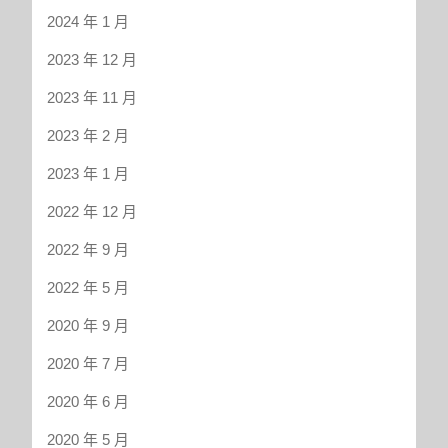
2024 年 1 月
2023 年 12 月
2023 年 11 月
2023 年 2 月
2023 年 1 月
2022 年 12 月
2022 年 9 月
2022 年 5 月
2020 年 9 月
2020 年 7 月
2020 年 6 月
2020 年 5 月