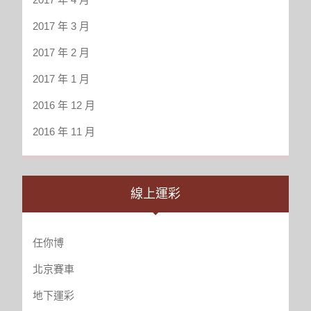
2017 年 3 月
2017 年 2 月
2017 年 1 月
2016 年 12 月
2016 年 11 月
線上運彩
任你博
北京賽車
地下運彩