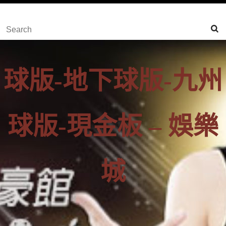
content
Skip
Search
to
for:
Content
球版-地下球版-九州
球版-現金板 – 娛樂
城