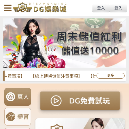
body{overflow:hidden !important;}