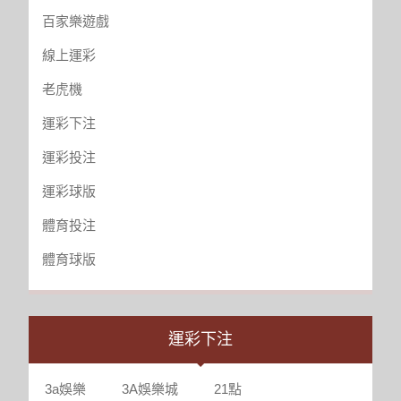
百家樂遊戲
線上運彩
老虎機
運彩下注
運彩投注
運彩球版
體育投注
體育球版
運彩下注
3a娛樂
3A娛樂城
21點