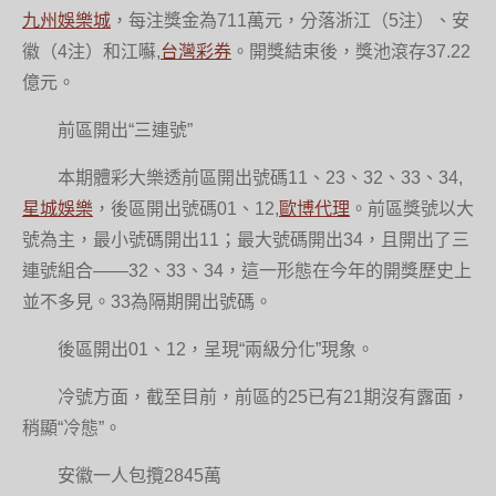
九州娛樂城
，每注獎金為711萬元，分落浙江（5注）、安
徽（4注）和江囌,
台灣彩券
。開獎結束後，獎池滾存37.22
億元。
前區開出“三連號”
本期體彩大樂透前區開出號碼11、23、32、33、34,
星城娛樂
，後區開出號碼01、12,
歐博代理
。前區獎號以大
號為主，最小號碼開出11；最大號碼開出34，且開出了三
連號組合——32、33、34，這一形態在今年的開獎歷史上
並不多見。33為隔期開出號碼。
後區開出01、12，呈現“兩級分化”現象。
冷號方面，截至目前，前區的25已有21期沒有露面，
稍顯“冷態”。
安徽一人包攬2845萬