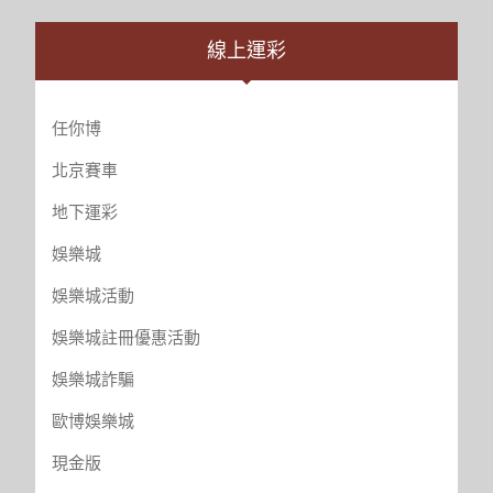
線上運彩
任你博
北京賽車
地下運彩
娛樂城
娛樂城活動
娛樂城註冊優惠活動
娛樂城詐騙
歐博娛樂城
現金版