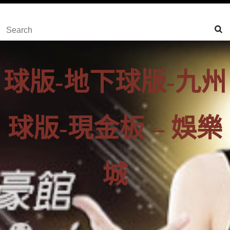
content
Skip
Search
to
for:
Content
球版-地下球版-九州
球版-現金板 – 娛樂
城