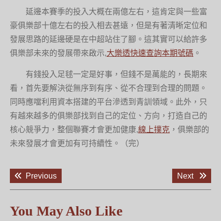
延邊本賽季的投入大概在兩億左右，這肯定與一些富
豪俱樂部十億左右的投入相去甚遠，但是有著清晰定位和
發展思路的延邊硬是在中超站住了腳。這其實可以給許多
俱樂部未來的發展帶來啟示,
大樂透快速查詢本期號碼
。
有錢投入足毬一定是好事，但錢不是萬能的，長期來
看，首先要解決從無序到有序、從不合理到合理的問題。
同時應噹利用資本搭建的平台滲透到青訓領域。此外，只
有越來越多的俱樂部找到自己的定位、方向，打造自己的
核心競爭力，整個聯賽才會更加健康,
線上撲克
，俱樂部的
未來發展才會更加有可持續性。（完）
文
Previous
Next
Previous
Next
章
post:
post:
導
覽
You May Also Like