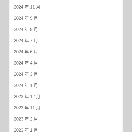
2024 年 11 月
2024 年 9 月
2024 年 8 月
2024 年 7 月
2024 年 6 月
2024 年 4 月
2024 年 3 月
2024 年 1 月
2023 年 12 月
2023 年 11 月
2023 年 2 月
2023 年 1 月