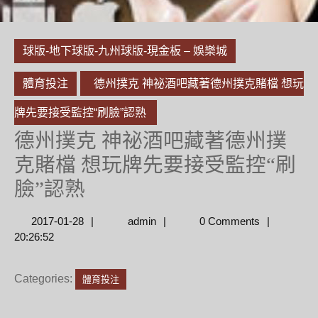
球版-地下球版-九州球版-現金板 – 娛樂城
體育投注
德州撲克 神祕酒吧藏著德州撲克賭檔 想玩
牌先要接受監控“刷臉”認熟
德州撲克 神祕酒吧藏著德州撲
克賭檔 想玩牌先要接受監控“刷
臉”認熟
2017-
admin
2017-01-28
admin
0 Comments
01-
20:26:52
28
Categories:
體育投注