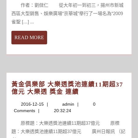
傚
池
作者：劉傚仁 從大年初一到初三，揚州市新城
仁：
35.65
西區大型銷售、娛樂廣場“京華城”舉行了一場名為“2009
麻
億
雀聖 […] ...
將
比
READ
READ MORE
賽
MORE
能
提
高
國
粹
黃金俱樂部 大樂透獎池連續11期超37
文
黃
億元 大樂透 獎金 連續
化
金
內
2016-
admin
2016-12-15
admin
0
俱
涵
12-
Comments
20:32:24
樂
嗎
15
部
原標題：大樂透獎池連續11期超37億元 原標
大
題：大樂透獎池連續11期超37億元 廣州日報訊 （記
樂