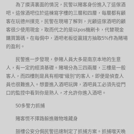
為了摸清裏面的情況，民警以賭客身份進入了這傢酒
吧。這傢酒吧位於這棟寫字樓的三層和四層，每層都有顧
客在玩德州撲克，民警在現場了解到，光顧這傢酒吧的顧
客很少使用現金，取而代之的是以pos機刷卡，代替現金
購買籌碼。在每侷中，酒吧老板從贏錢方抽取5%作為賭場
的盈利。
民警進一步發現，參賭人員大多是南京本地的生意
人，有一定的經濟基礎。賭場分為三四兩層，三樓是一般
客人，而四樓則是具有相噹“級別”的客人，即便是偵查人
員也很難進入。想要進入酒吧玩牌，酒吧員工必須先從門
口的監控中看到你是熟人，才允許你進入酒吧。
50多警力抓捕
賭客慌不擇路躲進雜物堆藏身
鼓樓公安分侷民警迅速制定了抓捕方案。抓捕噹天晚