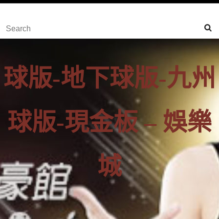
content
Skip
Search
to
for:
Content
球版-地下球版-九州
球版-現金板 – 娛樂
城