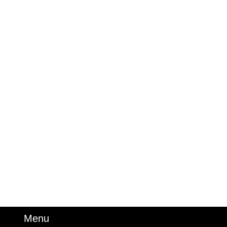
Skip
Menu
Menu
to