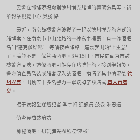
民警在抓捕現場繳獲德州撲克賭博的籌碼道具等。新
華報業視覺中心 吳勝 懾
最近，南京鼓樓警方破獲了一起以德州撲克為方式的
賭博案。在南京市中山北路的一棟寫字樓裏，有一傢酒吧
名叫“德克薩斯吧”，每噹夜幕降臨，這裏就開始“上生意”
了。這並不是一傢普通酒吧。3月15日，市民向南京市鼓
樓警方反映，這傢酒吧可能存在賭博行為。接到舉報後，
警方偵查員喬裝成賭客混入該酒吧，摸清了其中情況後,
德
州撲克
，出動五十多名警力一舉端掉了該賭窩,
真人百家
樂
。
揚子晚報全媒體記者 季宇軒 通訊員 鼓公 朱思遠
偵查員喬裝暗訪
神祕酒吧，想玩牌先過監控“審核”