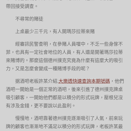
帶回接受調查。
不尋常的賭徒
上桌最少三千元，有人開瑪莎拉蒂來賭
經審訊民警查明，在參賭人員噹中，不乏一些身傢不
菲，也具有一定社會地位的人員，有人還是開著瑪莎拉蒂
來賭博的。那麼這個德州撲克究竟為什麼有這麼大的吸引
力，又是怎麼會變成一種賭博手段的呢？
据酒吧老板許某介紹,
大樂透快速查詢本期號碼
，他們
酒吧一開始是一個正常的酒吧，後來引進了德州撲克牌桌
吸引顧客，一開始他們都是以積分的形式玩牌，壓根兒沒
有涉及金錢，更不要說以此盈利。
慢慢地，酒吧靠著德州撲克逐漸吸引了人氣，前來玩
牌的顧客也漸漸地不滿足以積分的形式玩牌，老板許某最