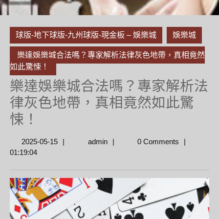
球版-地下球版-九州球版-現金板 – 娛樂城
娛樂城
樂達娛樂城合法嗎？專家解析法律灰色地帶，真相竟然
如此驚悚！
樂達娛樂城合法嗎？專家解析法
律灰色地帶，真相竟然如此驚
悚！
2025-
admin
2025-05-15
admin
0 Comments
05-
01:19:04
15