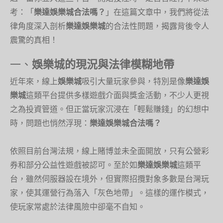
考：「
樂達娛樂城合法嗎？
」在這篇文章中，我們將從法
律角度深入剖析
樂達娛樂城
的合法性問題，揭露背後令人
震驚的真相！
一、
娛樂城的現況與法律模糊地帶
近年來，線上
娛樂城
吸引大量玩家參與，特別是像
樂達娛
樂城
這類平台提供多樣遊戲介面與獎金活動，不少人更視
之為投資管道。但正當玩家沉浸在「輕鬆賺錢」的幻想中
時，問題也悄然浮現：
樂達娛樂城合法嗎？
依照目前台灣法規，線上賭博並未全面開放，只有公營彩
券和部分公益性遊戲被認可。至於如
樂達娛樂城
這類平
台，雖然伺服器設在境外，但實際招攬對象多數是台灣玩
家，使其運營行為落入「灰色地帶」。這樣的運作模式，
使玩家常處於法律風險中卻毫不自知。