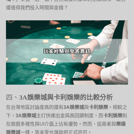
還值得我們投入時間與金錢？
四、
3A娛樂城與卡利娛樂的比較分析
在台灣地區討論度高的還有
3A娛樂城
與
卡利娛樂
。相較之
下，
3A娛樂城
主打快速出金與高回饋制度，而
卡利娛樂
則
在遊戲多樣性與UI介面上佔有優勢。然而，這兩者與
樂達
娛樂城
一樣，皆未受台灣政府正式許可。