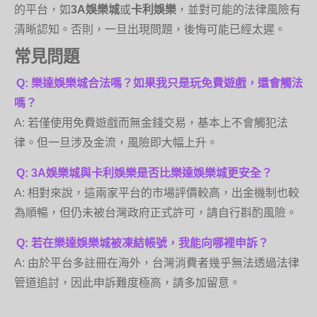
的平台，如
3A娛樂城
或
卡利娛樂
，並對可能的法律風險有
清晰認知。否則，一旦出現問題，後悔可能已經太遲。
常見問題
Q: 樂達娛樂城合法嗎？如果我只是玩免費遊戲，還會觸法
嗎？
A: 若僅使用免費遊戲而無金錢交易，基本上不會觸犯法
律。但一旦涉及金流，風險即大幅上升。
Q: 3A娛樂城與卡利娛樂是否比樂達娛樂城更安全？
A: 相對來說，這兩家平台的市場評價較高，出金機制也較
為順暢，但仍未被台灣政府正式許可，請自行斟酌風險。
Q: 若在樂達娛樂城被凍結帳號，我能向哪裡申訴？
A: 由於平台多註冊在海外，台灣消費者幾乎無法透過法律
管道追討，因此申訴難度極高，請多加留意。