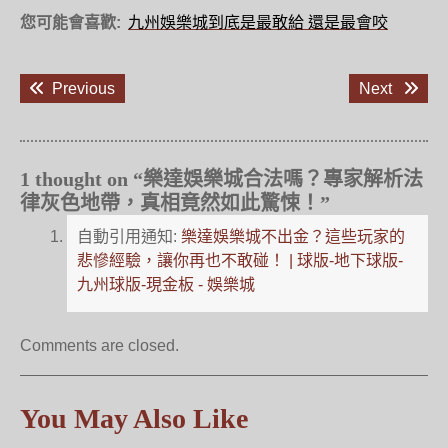
您可能會喜歡:
九州娛樂城到底是最敢給 還是最會咬
文
Previous
Next
Previous
Next
章
post:
post:
導
覽
1 thought on “樂達娛樂城合法嗎？專家解析法
律灰色地帶，真相竟然如此驚悚！”
自動引用通知:
樂達娛樂城不出金？這些玩家的
悲慘經驗，讓你再也不敢碰！ | 球版-地下球版-
九州球版-現金板 - 娛樂城
Comments are closed.
You May Also Like