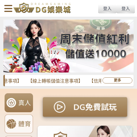
body{overflow:hidden !important;}