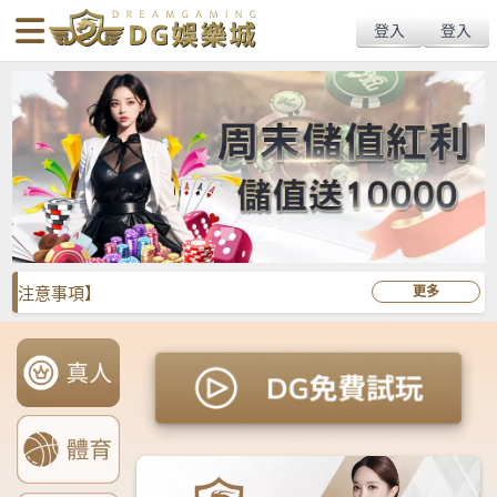
body{overflow:hidden !important;}