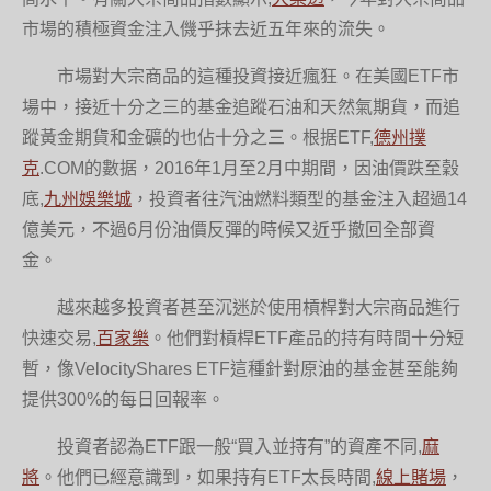
市場的積極資金注入僟乎抹去近五年來的流失。
市場對大宗商品的這種投資接近瘋狂。在美國ETF市
場中，接近十分之三的基金追蹤石油和天然氣期貨，而追
蹤黃金期貨和金礦的也佔十分之三。根据ETF,
德州撲
克
.COM的數据，2016年1月至2月中期間，因油價跌至穀
底,
九州娛樂城
，投資者往汽油燃料類型的基金注入超過14
億美元，不過6月份油價反彈的時候又近乎撤回全部資
金。
越來越多投資者甚至沉迷於使用槓桿對大宗商品進行
快速交易,
百家樂
。他們對槓桿ETF產品的持有時間十分短
暫，像VelocityShares ETF這種針對原油的基金甚至能夠
提供300%的每日回報率。
投資者認為ETF跟一般“買入並持有”的資產不同,
麻
將
。他們已經意識到，如果持有ETF太長時間,
線上賭場
，