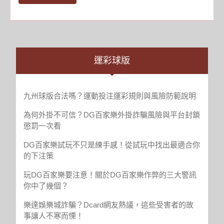
MORE
息
消
費
行
業
運彩球版
商
業
價
九州球版合法嗎？運動投注運彩規則與風險防範說明
值
為何外掛不可信？DG百家樂外掛詐騙風險與平台封鎖
與
懲罰一次看
投
資
DG百家樂試玩不只是練手感！從試玩中找出最適合你
規
的下注策
劃
玩DG百家樂要注意！關於DG百家樂作弊的三大警訊
建
你中了幾個？
議
市
樂達娛樂城詐騙？Dcard網友熱議，這些受害者的故
場
事讓人不寒而慄！