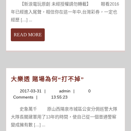
年
【新浪電玩原創 未經授權請勿轉載】 眼看2016
末
年已經進入尾聲，相信你在這一年中,台灣彩券，一定也
回
經歷 […] ...
顧
今
READ
READ MORE
年
MORE
游
戲
圈
都
發
大
大樂透 賭場為何“打不掉”
生
樂
了
2017-
admin
2017-03-31
admin
0
透
哪
03-
Comments
13:55:23
賭
些
31
場
大
史象萬千 原山西陽泉市城區公安分侷巡警大隊
為
事？
大隊長關建軍用了13年的時間，使自己從一個普通警察
何
_
變成擁有數 […] ...
“打
電