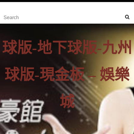
content
Skip
Search
to
for:
Content
球版-地下球版-九州
球版-現金板 – 娛樂
城