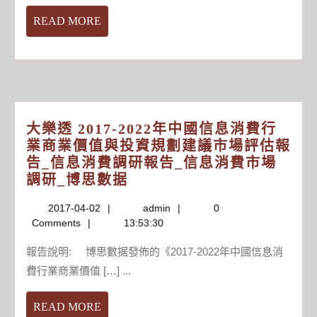
不
視
READ
READ MORE
掉”
游
MORE
戲-
新
聞
大樂透 2017-2022年中國信息消費行
業商業價值與投資規劃建議市場評估報
告_信息消費調研報告_信息消費市場
大
調研_博思數据
樂
2017-
admin
2017-04-02
admin
0
透
04-
Comments
13:53:30
2017-
02
2022
報告說明: 博思數据發佈的《2017-2022年中國信息消
年
費行業商業價值 […] ...
中
國
READ
READ MORE
信