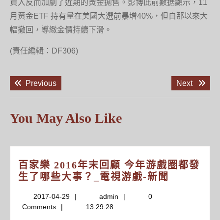
買入反而加劇了近期的黃金拋售。彭博此前數据顯示，11
月黃金ETF 持有量在美國大選前暴增40%，但自那以來大
幅撤回，導緻金價持續下滑。
(責任編輯：DF306)
文
Previous
Next
Previous
Next
章
post:
post:
導
覽
You May Also Like
百家樂 2016年末回顧 今年游戲圈都發
百
生了哪些大事？_電視游戲-新聞
家
2017-
admin
2017-04-29
admin
0
樂
04-
Comments
13:29:28
2016
29