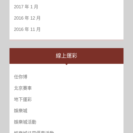
2017 年 1 月
2016 年 12 月
2016 年 11 月
線上運彩
任你博
北京賽車
地下運彩
娛樂城
娛樂城活動