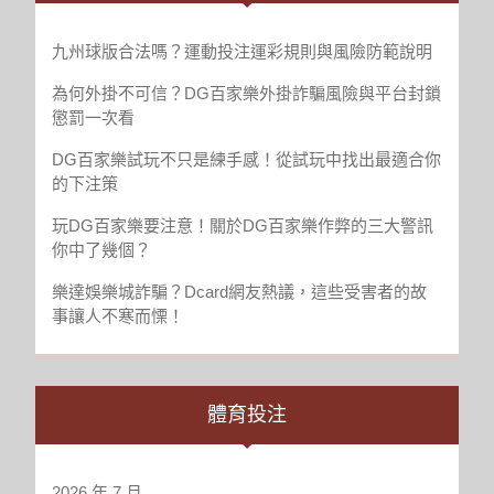
IMESSAGE
垃
九州球版合法嗎？運動投注運彩規則與風險防範說明
圾
為何外掛不可信？DG百家樂外掛詐騙風險與平台封鎖
短
懲罰一次看
信
_
DG百家樂試玩不只是練手感！從試玩中找出最適合你
電
的下注策
信
玩DG百家樂要注意！關於DG百家樂作弊的三大警訊
你中了幾個？
樂達娛樂城詐騙？Dcard網友熱議，這些受害者的故
事讓人不寒而慄！
體育投注
2026 年 7 月