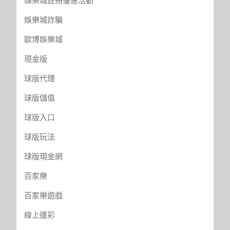
娛樂城註冊優惠活動
娛樂城詐騙
歐博娛樂城
現金版
球版代理
球版儲值
球版入口
球版玩法
球版現金網
百家樂
百家樂遊戲
線上運彩