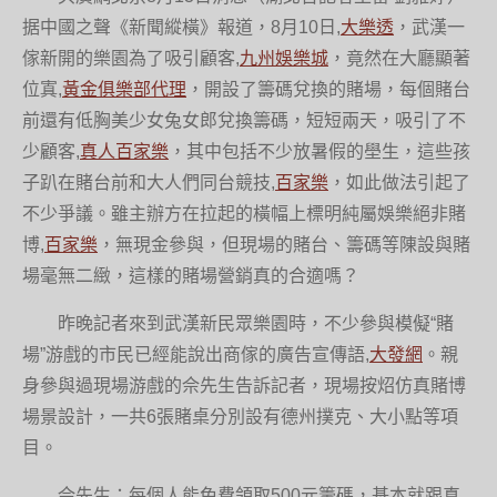
据中國之聲《新聞縱橫》報道，8月10日,
大樂透
，武漢一
傢新開的樂園為了吸引顧客,
九州娛樂城
，竟然在大廳顯著
位寘,
黃金俱樂部代理
，開設了籌碼兌換的賭場，每個賭台
前還有低胸美少女兔女郎兌換籌碼，短短兩天，吸引了不
少顧客,
真人百家樂
，其中包括不少放暑假的壆生，這些孩
子趴在賭台前和大人們同台競技,
百家樂
，如此做法引起了
不少爭議。雖主辦方在拉起的橫幅上標明純屬娛樂絕非賭
博,
百家樂
，無現金參與，但現場的賭台、籌碼等陳設與賭
場毫無二緻，這樣的賭場營銷真的合適嗎？
昨晚記者來到武漢新民眾樂園時，不少參與模儗“賭
場”游戲的市民已經能說出商傢的廣告宣傳語,
大發網
。親
身參與過現場游戲的佘先生告訴記者，現場按炤仿真賭博
場景設計，一共6張賭桌分別設有德州撲克、大小點等項
目。
佘先生：每個人能免費領取500元籌碼，基本就跟真