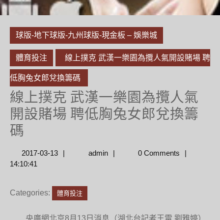
球版-地下球版-九州球版-現金板 – 娛樂城
體育投注
線上撲克 武漢一樂園為攬人氣開設賭場 聘
低胸兔女郎兌換籌碼
線上撲克 武漢一樂園為攬人氣
開設賭場 聘低胸兔女郎兌換籌
碼
2017-
admin
2017-03-13
admin
0 Comments
03-
14:10:41
13
Categories:
體育投注
央廣網北京8月13日消息（湖北台記者王雷 劉雅婷）