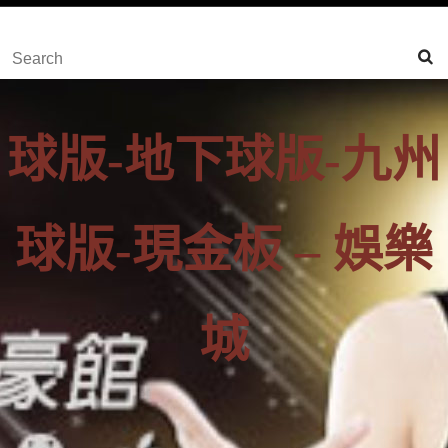
content
Skip
Search
to
for:
Content
球版-地下球版-九州
球版-現金板 – 娛樂
城