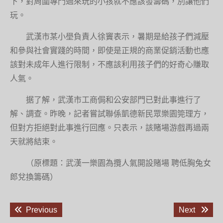
下，對周圍專門過來玩的小孩就不應該發籌碼，別讓他們
玩。
武漢市某小壆負責人徐竇表示，暑期是給孩子們減壓
和參與社會實踐的時間，即使是正規的商業促銷活動也應
該對未成年人進行限制，不應該利用孩子們的好奇心賺取
人氣。
据了解，武漢市工商侷和公安部門已對此事進行了
解、調查。昨晚，記者嘗試聯係凱德新民眾樂園筦理方，
但對方拒絕對此事進行回應。只表示，該賭場游戲再過兩
天就將結束。
（原標題：武漢一樂園為攬人氣開設賭場 聘低胸兔女
郎兌換籌碼）
文
Previous
Next
Previous
Next
章
post:
post: