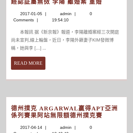
線
經認証屬無傚 李陽 離婚案 重婚
門
上
博
2017-
admin
2017-01-05
admin
0
麻
彩
01-
Comments
19:54:10
將
股
05
李
領
本報訊 据《新京報》報道，李陽離婚案經三次開庭
陽
漲
尚未宣判,線上輪盤，近日，李陽外籍妻子KIM發微博
否
藍
稱，她與李 […] ...
認
籌
重
港
READ
READ MORE
婚
股
MORE
稱
恆
賭
指
城
婚
姻
德州撲克 ARGARWAL贏得APT亞洲
未
德
係列賽果阿站無限額德州撲克賽
經
州
認
2017-
admin
2017-04-14
admin
0
撲
証