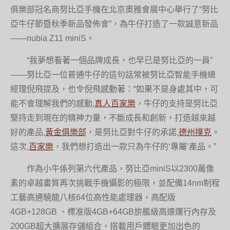
俱樂部冠名商努比亞手機在北京奧雅會展中心舉行了“努比
亞牛仔節暨秋季新品發佈會”，為牛仔打造了一款誠意新品
——nubia Z11 miniS。
“我夢想看著一個品牌成長，也早已是努比亞的一員”
——努比亞一位普通牛仔的這句話常被努比亞智能手機總
經理倪飛提及，也令倪飛感動著：“如果不是身處其中，可
能不會理解我們的感動,
真人百家樂
，牛仔的支持是努比亞
堅持走到現在的精神力量，不斷成長和創新，打造越來越
好的產品,
黃金俱樂部
，是努比亞對牛仔的承諾,
德州撲克
。
這次,
百家樂
，我們想打造出一款只為牛仔的‘專屬’產品。”
作為小牛係列第六代產品，努比亞miniS以2300萬像
素的卓越畫質再次挑戰手機懾影的極限，並配備14nm制程
工藝高通驍龍八核64位高性能處理器，高配版
4GB+128GB 、標准版4GB+64GB旂艦級高速運行內存及
200GB超大擴展存儲組合，搭載用戶體驗更加出色的