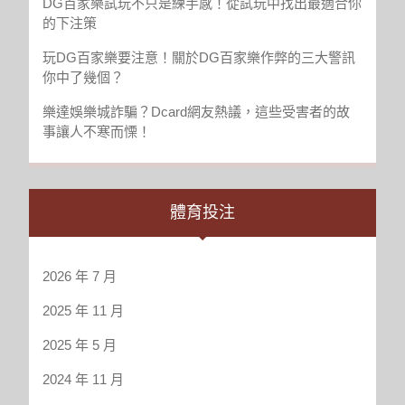
DG百家樂試玩不只是練手感！從試玩中找出最適合你
克
的下注策
賽
玩DG百家樂要注意！關於DG百家樂作弊的三大警訊
你中了幾個？
樂達娛樂城詐騙？Dcard網友熱議，這些受害者的故
事讓人不寒而慄！
體育投注
2026 年 7 月
2025 年 11 月
2025 年 5 月
2024 年 11 月