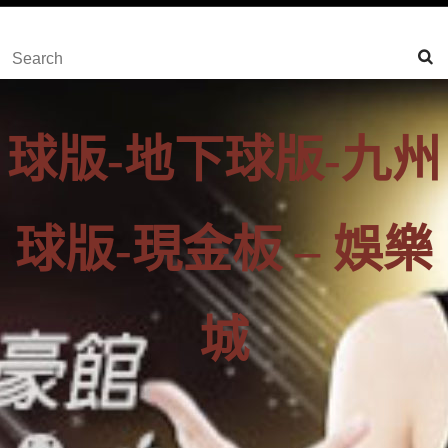
content
Skip
Search
to
for:
Content
球版-地下球版-九州
球版-現金板 – 娛樂
城