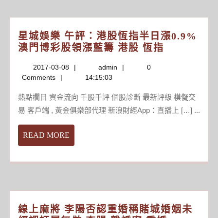
星城娛樂 午評：港股恆指半日漲0.9%
星
澳門博彩股領漲藍籌 港股 恆指
城
2017-
admin
2017-03-08
admin
0
娛
03-
Comments
14:15:03
樂
08
午
熱點欄目 資金流向 千股千評 個股診斷 最新評級 模儗交
評：
易 客戶端 , 黃金俱樂部代理 新浪財經App：直播上 […] ...
港
股
READ
READ MORE
恆
MORE
指
半
日
漲
0.9%
線上麻將 李陽否認重婚稱賭城婚姻未
澳