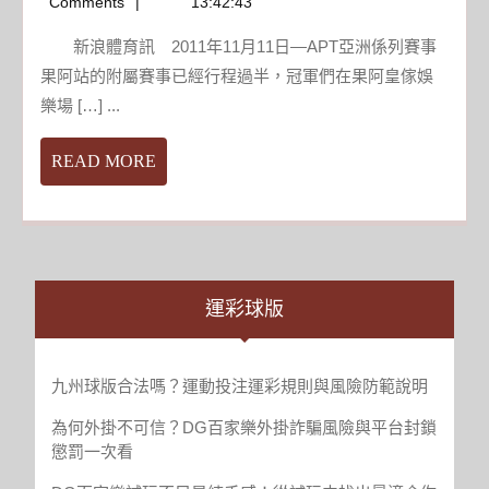
04-
Comments
13:42:43
克
屬
14
ARGARW
無
新浪體育訊 2011年11月11日―APT亞洲係列賽事
贏
傚
果阿站的附屬賽事已經行程過半，冠軍們在果阿皇傢娛
得
李
樂場 […] ...
APT
陽
亞
離
READ
READ MORE
洲
婚
MORE
係
案
列
重
賽
婚
果
阿
運彩球版
站
無
限
九州球版合法嗎？運動投注運彩規則與風險防範說明
額
為何外掛不可信？DG百家樂外掛詐騙風險與平台封鎖
德
懲罰一次看
州
撲