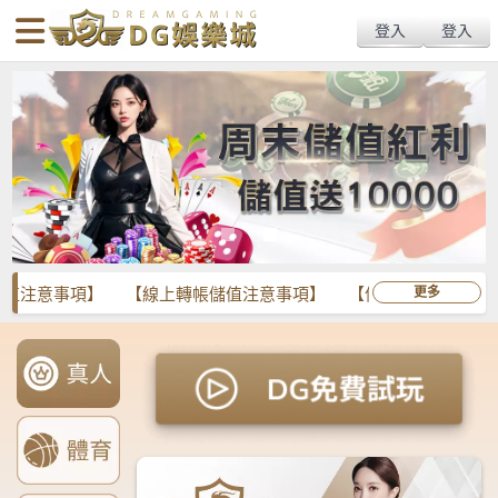
body{overflow:hidden !important;}