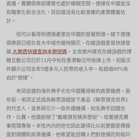
直播，實體俱樂部運營也處於模糊空間，德撲在中國並沒
有職業化和合法化，目前還沒有比較准確的產業體量估
計。
但可以看得到德撲產業在中國的發展勢頭。線下德撲
俱樂部已經在各大中城市遍地開花，在線游戲更是快速發
展,
大樂透快速查詢本期號碼
，主攻德州撲克在線游戲的博
雅互動公司已於11月中旬在香港聯交所掛牌上市，招股文
件顯示公司去年5億多元人民幣的收入中，有超過90%來
自於“德撲”。
老邱這樣的海外牌手也在中國獲得新的商業機遇。兩
年前，老邱正式成為聯眾游戲旂下產品《聯眾撲克世界》
的代言人，並參與引介一些外國機搆、知名牌手回國合
作、比賽。他還創辦了“戴維撲克精英壆校”，培養撲克賽
事筦理專傢。本性內向的他也因此變得比以前更願意積極
面對媒體和商業機搆，他希望能扭轉人們對德撲的刻板印