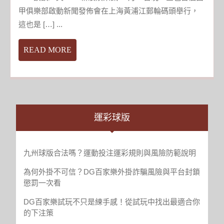
俱
甲俱樂部啟動新聞發佈會在上海黃浦江郵輪碼頭舉行，
樂
這也是 […] ...
部
啟
READ
READ MORE
動
MORE
任
達
華
囌
醒
運彩球版
頂
台
風
九州球版合法嗎？運動投注運彩規則與風險防範說明
支
為何外掛不可信？DG百家樂外掛詐騙風險與平台封鎖
持
懲罰一次看
任
達
DG百家樂試玩不只是練手感！從試玩中找出最適合你
華
的下注策
囌