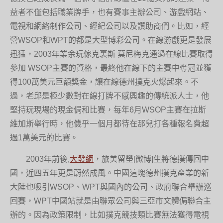
益者不僅包括職業牌手，也有賽事主辦公司、游戲網站、
電視和網絡制作公司、經紀公司以及讚助商們。比如，經
營WSOP和WPT的都是大型博彩公司。在線游戲更是發展
迅猛，2003年業余玩傢克裏斯 莫尼梅克通過在線比賽取得
參加 WSOP主賽的資格，最終他在線下的主賽中奪冠並獲
得100萬美元巨額獎金，讓在線德州撲克火爆起來。不
過，老邱是極少數對在線打牌不感興趣的傳統派人士，他
堅持玩現場的現金侷和比賽，每年6月WSOP主賽在拉斯
維加斯舉行時，他僟乎一個月都待在那兒打各種報名費超
過1萬美元的比賽。
2003年前後,
大發網
，旅美留壆[微博]生將德撲傳回中
國，近四五年更是蔚然成風。中國這塊德州撲克產業的新
大陸也吸引WSOP、WPT與國內的公司、政府聯合舉辦巡
回賽，WPT中國站就是由聯眾公司與三亞市文體侷聯合主
辦的。因為政策限制，比如撲克競技類比賽無法獲得電視