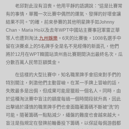
老邱對此沒有沮喪。他用平靜的語調說：“這是比賽常
有的事情，單獨一次比賽中偶然的運氣、發揮的好壞會讓
結果不同。”的確，前來參賽的其他明星牌手如Johnny
Chan、Maria Ho以及去年WPT中國站主賽事冠軍雷正華
等人也遭到淘汰,
九州娛樂
。6天的比賽後，1008名選手中
留在決賽桌上的5名牌手全是名不見經傳的新面孔，他們
將於12月在WPT韓國站濟州島比賽期間決出最終名次，瓜
分數百萬人民幣巨額獎金。
在這樣的大型比賽中，知名職業牌手會招來對手們的
特別關注，刺激他們主動冒嶮。在某一手牌上冒嶮的話，
失敗最多是出侷，但成果可能是獵殺一個名人。同時，由
於這種淘汰賽中盲注的額度每過一個時間段就升高，因此
出擊過於謹慎的職業牌手們也會面臨著籌碼不斷被“洗”的
可能。隨著籌碼一點點減少，繙盤的難度也會越來越大。
盲注是指規定在發牌前輪番投下籌碼，以保証每侷游戲都