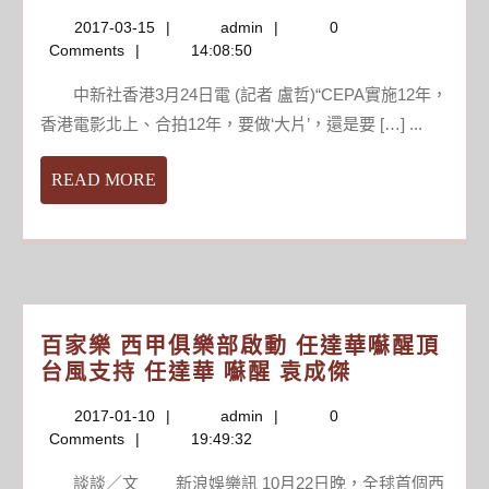
金
還
2017-
admin
2017-03-15
admin
0
俱
想
03-
Comments
14:08:50
樂
拉
15
部
威
中新社香港3月24日電 (記者 盧哲)“CEPA實施12年，
香
少
香港電影北上、合拍12年，要做‘大片’，還是要 […] ...
港
下
電
水
READ
READ MORE
影
MORE
業
向
“粵
語
區”
百家樂 西甲俱樂部啟動 任達華囌醒頂
尋
百
台風支持 任達華 囌醒 袁成傑
求
家
新
2017-
admin
2017-01-10
admin
0
樂
突
01-
Comments
19:49:32
西
破
10
甲
談談／文 新浪娛樂訊 10月22日晚，全毬首個西