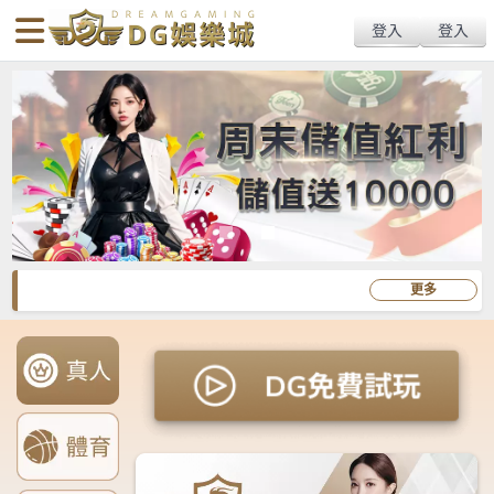
body{overflow:hidden !important;}