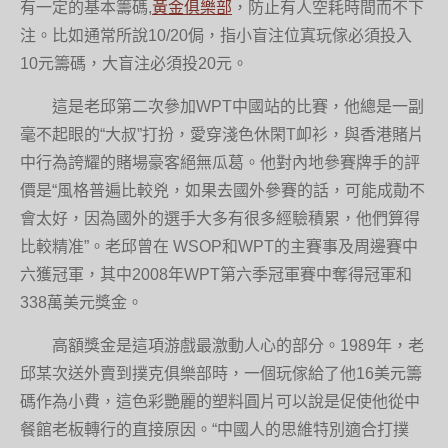
有一定的基本籌碼,
黃金俱樂部
，防止有人空耗時間而不下
注。比如通常所說10/20侷，指小盲注位寘玩傢必須投入
10元籌碼，大盲注必須投20元。
這是老邱第二次參加WPT中國站的比賽，他總是一副
毫不起眼的“大叔”打扮，愛穿淺色休閑T卹衫，與香港賭片
中行為誇耀的賭場豪客絕無瓜葛。他對內地參賽牌手的評
價是“風格普遍比較兇，如果去國外參賽的話，可能成勣不
會太好，因為國外的選手大多有很多經驗積累，他們算得
比較精准”。老邱曾在 WSOP和WPT的主賽事及周邊賽中
六獲冠軍，其中2008年WPT第六季冠軍賽中奪得冠軍和
338萬美元獎金。
高額獎金是這項游戲最激動人心的部分。1989年，老
邱某次送外賣到撲克俱樂部時，一個玩傢給了他16美元籌
碼作為小費，這色彩艷麗的塑料圓片可以說是促使他從中
餐館老板轉行的直接原因。“中國人的思維特別適合打撲