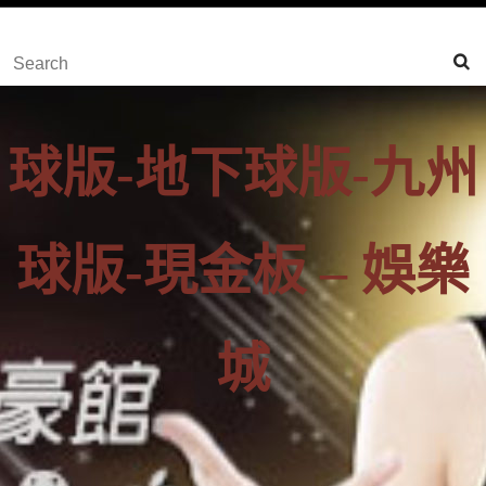
content
Skip
Search
to
for:
Content
球版-地下球版-九州
球版-現金板 – 娛樂
城