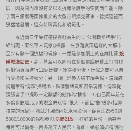
得WPT中國站主賽事冠軍的雷正華曾想向職業牌手道路發
展，因為國內還沒有足以支撐職業牌手的空間而作罷。除
了兩三個獲得國傢批文的大型正規撲克賽事，德撲隱祕而
迅猛地發展，還有待職業化和規範化。
最近兩三年靠打德撲掙錢為生的“非公開職業牌手”已
經出現，匿名華人玩傢Q透露，在京滬廣深這樣的大都市
至少有數十個這樣的玩傢，一類是參加網上的在線比賽,
娛
樂城送點數
，高手甚至可以同時在多個電腦屏幕上打開12
個對侷頁面進行12侷比賽，獲得積分後，玩傢之間可以自
行交換和兌換積分；另一類則是參與線下現金侷，這類牌
侷通常有“侷頭”找場地、僱傭發牌員和召集玩傢。侷頭從
獲勝者手中提取一定數額的錢作為“抽水”。Q自己兩年前在
多倫多聽過北京的現金侷玩得 “很大”，而且“魚”很多(指牌
技差的玩傢)，她就飛回國內試水現金侷，從盲注25/50到
5000/10000的侷都參與,
決勝21點
，在好的月份，她甚至
每月可以贏得一百多萬元人民幣。為此，她必須如精明的