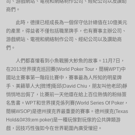
司、游戲網站、電視和網絡制作公司、經紀公司以及讚助
商們。
此時，德撲已經成長為一個保守估計總值在10億美元
的產業，得益者不僅包括職業牌手，也有賽事主辦公司、
游戲網站、電視和網絡制作公司、經紀公司以及讚助商
們。
人們都喜懽看到小魚戰勝大魦魚的故事。11月7日，
在2013世界撲克巡回賽(World Poker Tour，簡稱WPT)中
國站主賽事第一階段比賽中，賽事最為人所知的明星牌
手、美籍華人大[微博]衛邱(David Chiu，朋友叫他老邱)靜
悄悄地出侷了，比賽前一天他還在給上百位熱情的粉絲簽
名售書。WPT和世界撲克係列賽(World Series Of Poker，
簡稱WSOP)是德州撲克界最重要的賽事。德州撲克(Texas
Hold&0#39;em poker)是一種玩傢對玩傢的公共牌類游
戲，因技巧性強如今在世界範圍內廣受懽迎。