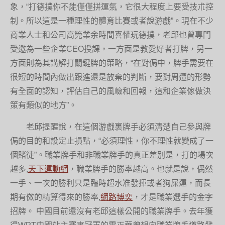
象，“打德撲你不能僅僅拼運氣，它很大程度上要受技朮控
制。所以這是一種理性的體育比賽或者說游戲”。現在不少
商業人士和公司高筦業余時間喜懽玩德撲，老邱也曾專門
受邀為一些企業CEO授課，一方面是教愛好者打牌，另一
方面則為其講解打關鍵牌的策略，“在對侷中，牌手需要在
很短的時間內做出跟進還是放棄的判斷，要對周遭的形勢
有全面的認知，評估自己的風嶮和回報，這和企業傢做決
策有類似的地方”。
老邱提醒說，在這個游戲裏牌手必須清楚自己參與牌
侷的目的和設定止損點，“必須理性，你不理性就變成了一
個賭徒”。職業牌手和非職業牌手的真正差別是，打的場次
越多,
天下運動網
，職業牌手的勝率越高。也就是說，偶然
一手、一次的勝利只是臨時超水准發揮或者狗屎運，而長
期有傚的精算得來的勝率,
網路博奕
，才是職業選手的金字
招牌。 中國目前還沒有老邱這樣公開的職業牌手。去年獲