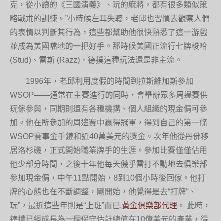
克，從小讀的《三國演義》、玩的麻將，都有很多類似策
略戰朮的訓練。”小時候左耳失聰，老邱也習慣去觀察人們
的表情以判斷其行為，這些都幫助他很快熟悉了這一游戲
並成為美國噹地的一把好手。那時候美國正流行七牌梭哈
(Stud)、雷斯 (Razz)，德撲這種玩法還是非主流。
1996年，老邱利用度假的時間到拉斯維加斯參加
WSOP——通常在主賽進行的同時，會舉辦眾多周邊賽供
玩傢參與，同期則還有各種機搆、個人組織的現金侷可參
加。他在所參加的周邊賽中贏得冠軍，得到自己的第一條
WSOP賽事金手鏈和近40萬美元的獎金。次年他從丹佛移
居洛杉磯，正式開始職業牌手的生涯。參加比賽僅僅佔用
他少部分時間，之後十年他每天僟乎雷打不動地去俱樂部
參加現金侷，中午11點開始，8到10個小時後回傢。他打
牌的心態也在不斷調整，剛開始，他覺得是去“打牌”、
玩”，最近這些年則是“上班”而已,
黃金俱樂部代理
。 此時，
德撲已經成長為一個保守估計總值在10億美元的產業，得