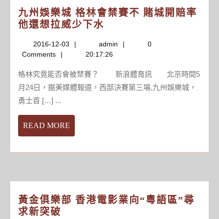
九州娛樂城 格林會禁賽不 賭城開賠率
九
他還想拉威少下水
州
2016-
admin
2016-12-03
admin
0
娛
12-
Comments
20:17:26
樂
03
城
格林究竟能否會被禁賽？ 新浪體育訊 北京時間5
格
月24日，据美媒體報道，西部決賽第三場,九州娛樂城，
林
勇士首 […] ...
會
禁
READ
READ MORE
賽
MORE
不
賭
城
開
賠
黃金俱樂部 香港電影業向“粵語區”尋
率
黃
求新突破
他