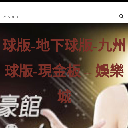
content
Skip
Search
to
for:
Content
球版-地下球版-九州
球版-現金板 – 娛樂
城