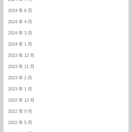
2024 年 6 月
2024 年 4 月
2024 年 3 月
2024 年 1 月
2023 年 12 月
2023 年 11 月
2023 年 2 月
2023 年 1 月
2022 年 12 月
2022 年 9 月
2022 年 5 月