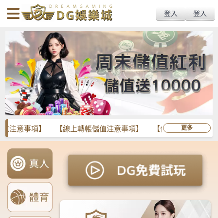
body{overflow:hidden !important;}