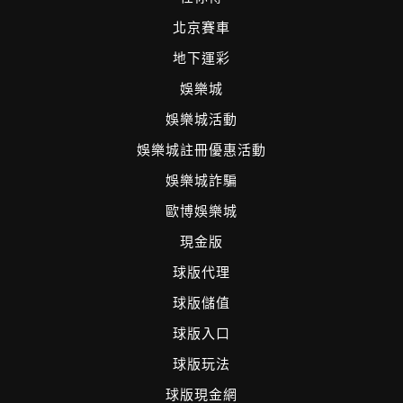
北京賽車
地下運彩
娛樂城
娛樂城活動
娛樂城註冊優惠活動
娛樂城詐騙
歐博娛樂城
現金版
球版代理
球版儲值
球版入口
球版玩法
球版現金網