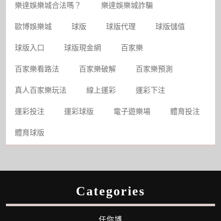
樂達娛樂城合法嗎？
樂達娛樂城詐騙
歐博娛樂城
球版
球版代理
球版儲值
球版入口
球版現金網
百家樂
百家樂看路法
百家樂破解
百家樂預測
真人百家樂玩法
線上運彩
運彩下注
運彩投注
運彩球版
電子遊樂場
體育投注
體育球版
Categories
任你博