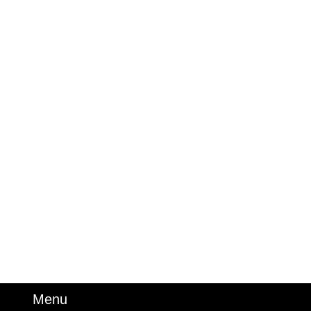
Skip
Menu
Menu
to