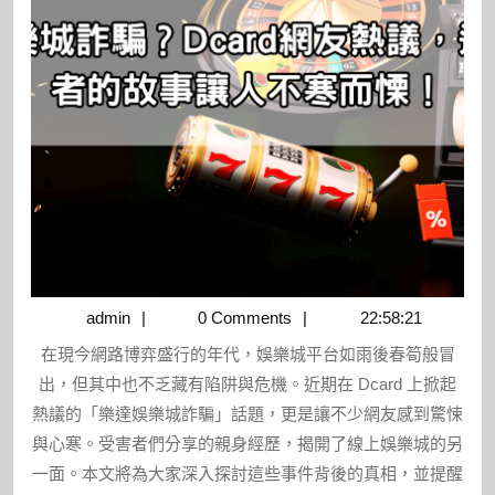
騙？
DCAR
網
友
熱
議，
這
些
admin
admin
0 Comments
22:58:21
受
在現今網路博弈盛行的年代，娛樂城平台如雨後春筍般冒
害
出，但其中也不乏藏有陷阱與危機。近期在 Dcard 上掀起
者
熱議的「樂達娛樂城詐騙」話題，更是讓不少網友感到驚悚
的
與心寒。受害者們分享的親身經歷，揭開了線上娛樂城的另
一面。本文將為大家深入探討這些事件背後的真相，並提醒
故