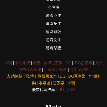
老虎機
運彩下注
運彩投注
運彩球版
體育投注
體育球版
卡利
|
卡利系統
|
歐博
|
歐博百家樂
|
DG
|
DG百家樂
|
九州
娛樂
|
娛樂城
|
百家樂
|
卡利
|
DG百家樂
友站連結：
歐博
|
歐博百家樂
|
DG
|
DG百家樂
|
九州娛
樂
|
娛樂城
|
百家樂
|
卡利
優質代理推薦：
卡利
|
DG
Meta