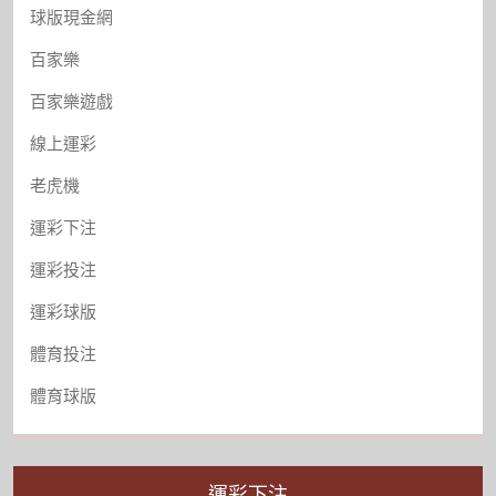
球版現金網
百家樂
百家樂遊戲
線上運彩
老虎機
運彩下注
運彩投注
運彩球版
體育投注
體育球版
運彩下注