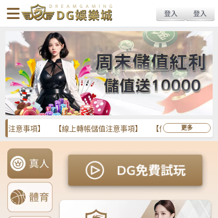
body{overflow:hidden !important;}