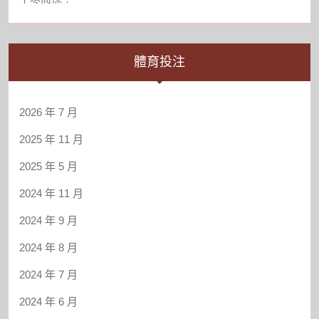
門
賭
體育投注
場
員
2026 年 7 月
工
2025 年 11 月
罷
2025 年 5 月
工
2024 年 11 月
2024 年 9 月
2024 年 8 月
2024 年 7 月
2024 年 6 月